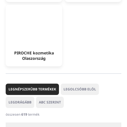
PIROCHE kozmetika
Olaszország
T
e
LEGNÉPSZERŰBB TERMÉKEK
LEGOLCSÓBB ELÖL
r
m
LEGDRÁGÁBB
ABC SZERINT
é
k
összesen
619
termék
e
k