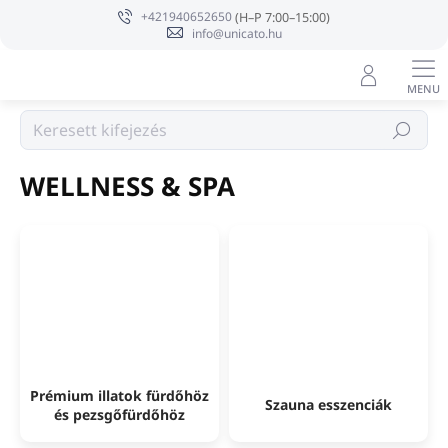
Ugrás
+421940652650
a
info@unicato.hu
fő
tartalomhoz
Keresés
Kezdőlap
WELLNESS & SPA
Prémium illatok fürdőhöz
Szauna esszenciák
és pezsgőfürdőhöz