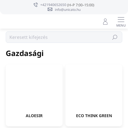
Ugrás
+421940652650
a
info@unicato.hu
fő
tartalomhoz
Hotelkozmetikumok
Keresés
Gazdasági
ALOESIR
ECO THINK GREEN