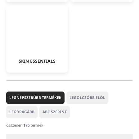
SKIN ESSENTIALS
T
e
LEGNÉPSZERŰBB TERMÉKEK
LEGOLCSÓBB ELÖL
r
m
LEGDRÁGÁBB
ABC SZERINT
é
k
összesen
175
termék
e
k