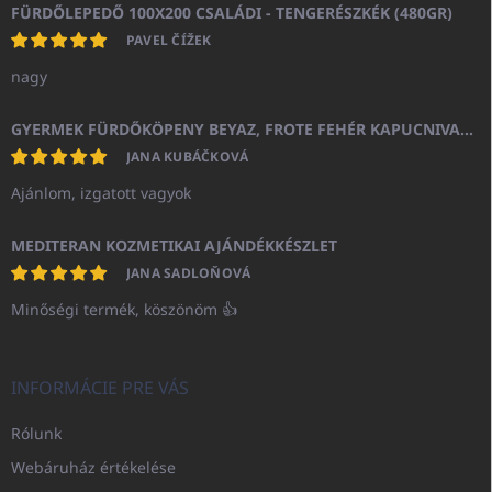
FÜRDŐLEPEDŐ 100X200 CSALÁDI - TENGERÉSZKÉK (480GR)
PAVEL ČÍŽEK
nagy
GYERMEK FÜRDŐKÖPENY BEYAZ, FROTE FEHÉR KAPUCNIVAL (400GR)
JANA KUBÁČKOVÁ
Ajánlom, izgatott vagyok
MEDITERAN KOZMETIKAI AJÁNDÉKKÉSZLET
JANA SADLOŇOVÁ
Minőségi termék, köszönöm 👍
INFORMÁCIE PRE VÁS
Rólunk
Webáruház értékelése