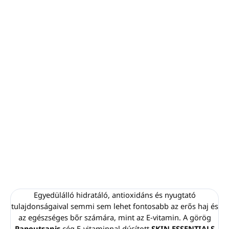
−
+
Hozzáadás a kosárhoz
Minimális rendelési mennyiség: 201db (1 doboz)
33ml-es
üveg csavaros kupakkal.
Bőrgyógyászatilag tesztelt.
Hozzáadott parabének nélkül.
100%-ban újrahasznosítható csomagolás.
Made in
Greece
.
RÉSZLETES INFORMÁCIÓ
KÉRDÉS
NYOMON KÖVETÉS
Egyedülálló hidratáló, antioxidáns és nyugtató
tulajdonságaival semmi sem lehet fontosabb az erős haj és
az egészséges bőr számára, mint az E-vitamin. A görög
Papoutsanis
cég E-vitaminnal dúsított
SKIN ESSENTIALS