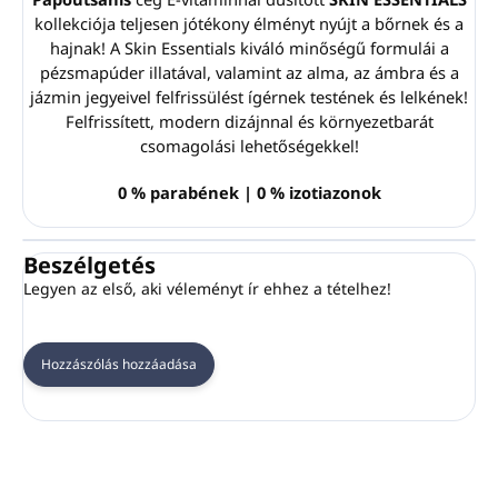
kollekciója teljesen jótékony élményt nyújt a bőrnek és a
hajnak! A Skin Essentials kiváló minőségű formulái a
pézsmapúder illatával, valamint az alma, az ámbra és a
jázmin jegyeivel felfrissülést ígérnek testének és lelkének!
Felfrissített, modern dizájnnal és környezetbarát
csomagolási lehetőségekkel!
0 % parabének | 0 % izotiazonok
Beszélgetés
Legyen az első, aki véleményt ír ehhez a tételhez!
Hozzászólás hozzáadása