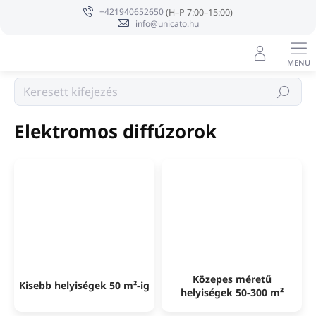
Ugrás
+421940652650
a
info@unicato.hu
fő
tartalomhoz
Illatvilág
Keresés
Elektromos diffúzorok
Közepes méretű
Kisebb helyiségek 50 m²-ig
helyiségek 50-300 m²