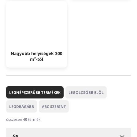
Nagyobb helyiségek 300
m²-től
T
e
LEGNÉPSZERŰBB TERMÉKEK
LEGOLCSÓBB ELÖL
r
m
LEGDRÁGÁBB
ABC SZERINT
é
k
összesen
40
termék
e
k
ÁR