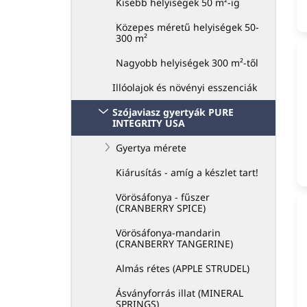
Kisebb helyiségek 50 m²-ig
Közepes méretű helyiségek 50-
300 m²
Nagyobb helyiségek 300 m²-től
Illóolajok és növényi esszenciák
Szójaviasz gyertyák PURE
INTEGRITY USA
Gyertya mérete
Kiárusítás - amíg a készlet tart!
Vörösáfonya - fűszer
(CRANBERRY SPICE)
Vörösáfonya-mandarin
(CRANBERRY TANGERINE)
Almás rétes (APPLE STRUDEL)
Ásványforrás illat (MINERAL
SPRINGS)