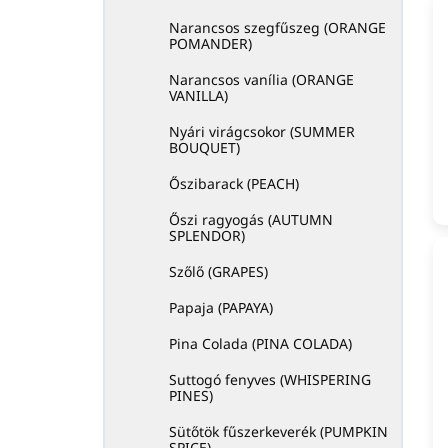
Narancsos szegfűszeg (ORANGE
POMANDER)
Narancsos vanília (ORANGE
VANILLA)
Nyári virágcsokor (SUMMER
BOUQUET)
Őszibarack (PEACH)
Őszi ragyogás (AUTUMN
SPLENDOR)
Szőlő (GRAPES)
Papaja (PAPAYA)
Pina Colada (PINA COLADA)
Suttogó fenyves (WHISPERING
PINES)
Sütőtök fűszerkeverék (PUMPKIN
SPICE)