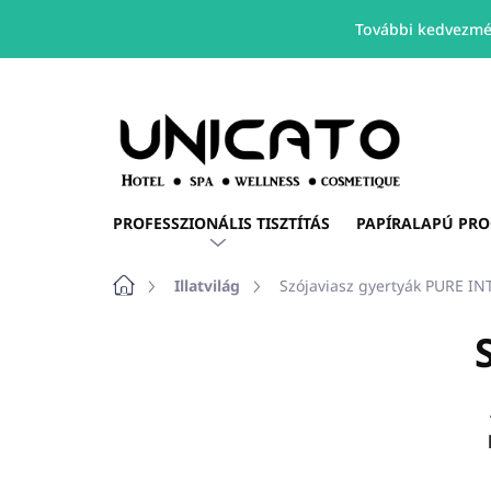
További kedvezmé
Ugrás
a
fő
tartalomhoz
PROFESSZIONÁLIS TISZTÍTÁS
PAPÍRALAPÚ PR
Kezdőlap
Illatvilág
Szójaviasz gyertyák PURE I
O
l
d
a
l
s
ó