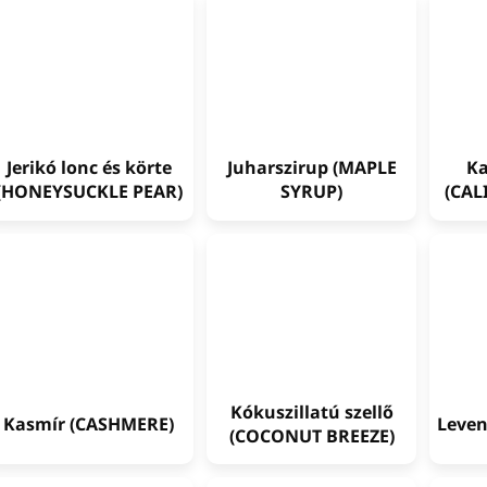
Jerikó lonc és körte
Juharszirup (MAPLE
Ka
(HONEYSUCKLE PEAR)
SYRUP)
(CAL
Kókuszillatú szellő
Kasmír (CASHMERE)
Leven
(COCONUT BREEZE)