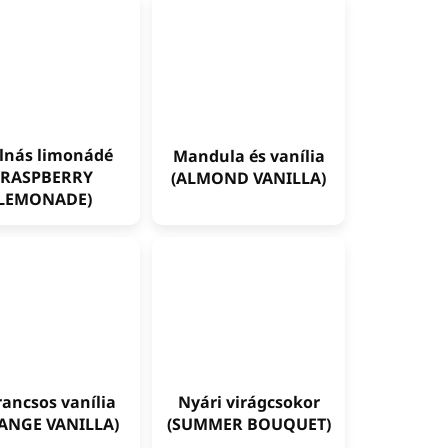
lnás limonádé
Mandula és vanília
(RASPBERRY
(ALMOND VANILLA)
LEMONADE)
ancsos vanília
Nyári virágcsokor
ANGE VANILLA)
(SUMMER BOUQUET)