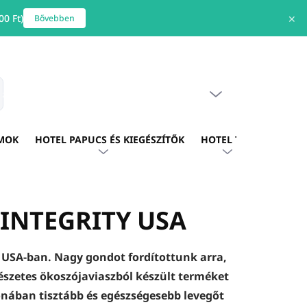
0 Ft)
✕
Bővebben
ÜRES KOSÁR
s
KOSÁR
MOK
HOTEL PAPUCS ÉS KIEGÉSZÍTŐK
HOTEL TEXTIL
HOTE
E INTEGRITY USA
z USA-ban. Nagy gondot fordítottunk arra,
zetes ökoszójaviaszból készült terméket
honában tisztább és egészségesebb levegőt