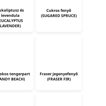
ukaliptusz és
Cukros fenyő
levendula
(SUGARED SPRUCE)
(EUCALYPTUS
LAVENDER)
kos tengerpart
Fraser jegenyefenyő
SANDY BEACH)
(FRASER FIR)