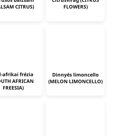
trusos balzsam
Citrusvirág (CITRUS
ALSAM CITRUS)
FLOWERS)
-afrikai frézia
Dinnyés limoncello
OUTH AFRICAN
(MELON LIMONCELLO)
FREESIA)