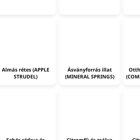
Almás rétes (APPLE
Ásványforrás illat
Ott
STRUDEL)
(MINERAL SPRINGS)
(COM
Fehér cédrus és