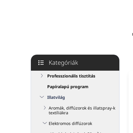
p
a
n
e
l
Kategóriák
Kategóriák
átugrása
Professzionális tisztítás
Papíralapú program
Illatvilág
Aromák, diffúzorok és illatspray-k
textíliákra
Elektromos diffúzorok