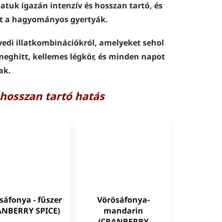
atuk igazán intenzív és hosszan tartó, és
nt a hagyományos gyertyák.
yedi illatkombinációkról, amelyeket sehol
eghitt, kellemes légkör, és minden napot
ak.
, hosszan tartó hatás
Vörösáfonya-
sáfonya - fűszer
mandarin
ANBERRY SPICE)
(CRANBERRY