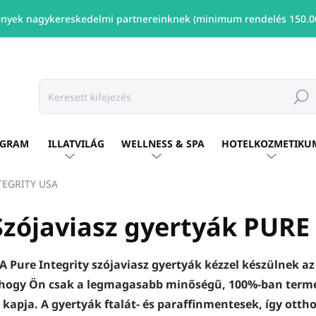
nyek nagykereskedelmi partnereinknek (minimum rendelés 150.00
Keresé
OGRAM
ILLATVILÁG
WELLNESS & SPA
HOTELKOZMETIKU
NTEGRITY USA
Szójaviasz gyertyák PUR
A Pure Integrity szójaviasz gyertyák kézzel készülnek a
hogy Ön csak a legmagasabb minőségű, 100%-ban termés
kapja. A gyertyák ftalát- és paraffinmentesek, így ott