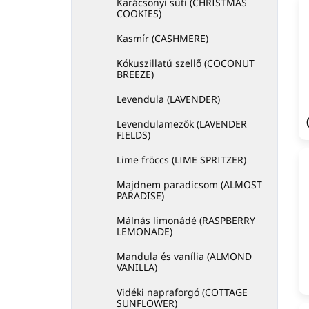
Karácsonyi süti (CHRISTMAS
COOKIES)
Kasmír (CASHMERE)
Kókuszillatú szellő (COCONUT
BREEZE)
Levendula (LAVENDER)
Levendulamezők (LAVENDER
FIELDS)
Lime fröccs (LIME SPRITZER)
Majdnem paradicsom (ALMOST
PARADISE)
Málnás limonádé (RASPBERRY
LEMONADE)
Mandula és vanília (ALMOND
VANILLA)
Vidéki napraforgó (COTTAGE
SUNFLOWER)