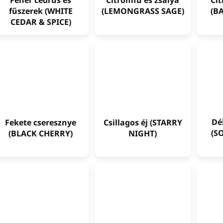
Citromfű és zsálya
Ci
fűszerek (WHITE
(LEMONGRASS SAGE)
(B
CEDAR & SPICE)
Dél
Fekete cseresznye
Csillagos éj (STARRY
(S
(BLACK CHERRY)
NIGHT)