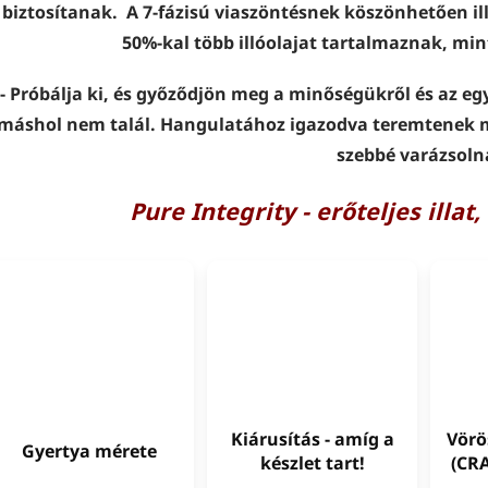
biztosítanak. A 7-fázisú viaszöntésnek köszönhetően ill
50%-kal több illóolajat tartalmaznak, mi
- Próbálja ki, és győződjön meg a minőségükről és az eg
máshol nem talál. Hangulatához igazodva teremtenek m
szebbé varázsoln
Pure Integrity - erőteljes illat
Kiárusítás - amíg a
Vörö
Gyertya mérete
készlet tart!
(CR