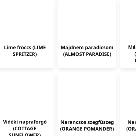
Má
Lime fröccs (LIME
Majdnem paradicsom
SPRITZER)
(ALMOST PARADISE)
Vidéki napraforgó
Narancsos szegfűszeg
Nar
(COTTAGE
(ORANGE POMANDER)
(OR
SUNFLOWER)