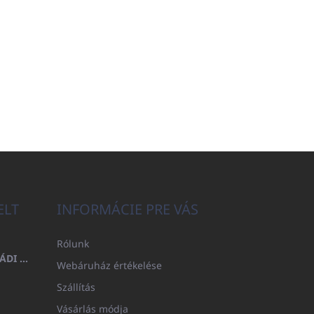
ELT
INFORMÁCIE PRE VÁS
Rólunk
FÜRDŐLEPEDŐ 100X200 CSALÁDI - TENGERÉSZKÉK (480GR)
Webáruház értékelése
Szállítás
Vásárlás módja