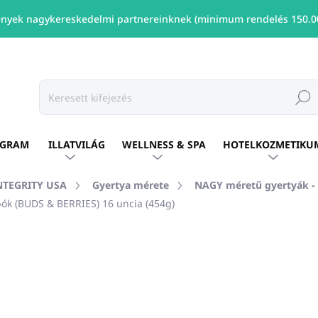
nyek nagykereskedelmi partnereinknek (minimum rendelés 150.00
Keresé
OGRAM
ILLATVILÁG
WELLNESS & SPA
HOTELKOZMETIKU
INTEGRITY USA
Gyertya mérete
NAGY méretű gyertyák - 
ók (BUDS & BERRIES) 16 uncia (454g)
shez
MÁRKA:
PURE INTEGRITY USA
Ft10 906
/ db
Ft8 867 ÁFA nélkül
Egységár:
ELÉRHETŐ
(26 DB)