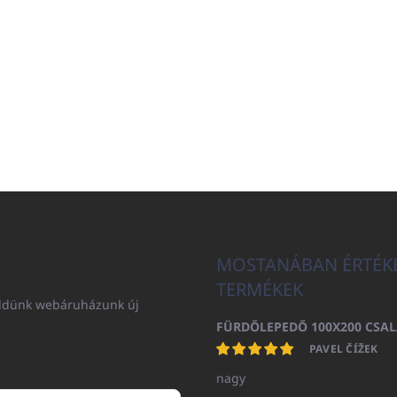
MOSTANÁBAN ÉRTÉK
TERMÉKEK
küldünk webáruházunk új
PAVEL ČÍŽEK
nagy