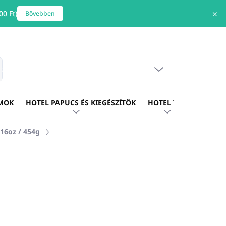
0 Ft)
✕
Bővebben
ÜRES KOSÁR
s
KOSÁR
MOK
HOTEL PAPUCS ÉS KIEGÉSZÍTŐK
HOTEL TEXTIL
HOTE
16oz / 454g