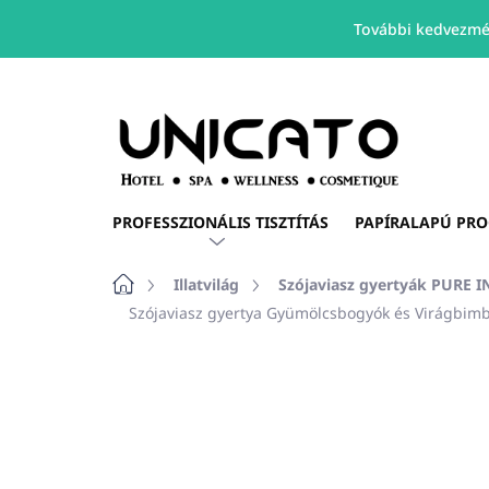
További kedvezmé
Ugrás
a
fő
tartalomhoz
PROFESSZIONÁLIS TISZTÍTÁS
PAPÍRALAPÚ PR
Kezdőlap
Illatvilág
Szójaviasz gyertyák PURE 
Szójaviasz gyertya Gyümölcsbogyók és Virágbimb
Nincs értékelés
Ugrás az értékelé