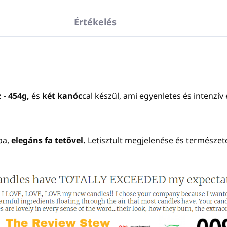
Értékelés
 -
454g,
és
két kanóc
cal készül, ami egyenletes és intenzív 
ba,
elegáns fa tetővel.
Letisztult megjelenése és természe