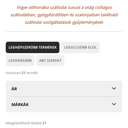
Vigye otthonába szállodai luxust a világ csillagos
szállodáiban, gyógyfürdőiben és szalonjaiban található
szállodai szolgáltatások gyűjteményével.
T
e
LEGNÉPSZERŰBB TERMÉKEK
LEGOLCSÓBB ELÖL
r
m
LEGDRÁGÁBB
ABC SZERINT
é
k
összesen
21
termék
e
k
ÁR
r
e
n
MÁRKÁK
d
e
z
Megjeleníthető tételek
21