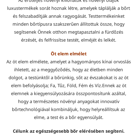
luxustermékek sorát hoznak létre, amelyek táplálják a bőrt
és felszabadítják annak ragyogását. Testtermékeinket
minden bőrtípusra szakszerűen állítottuk össze, hogy
segítsenek Önnek otthon megtapasztalni a fürdőzés
érzését, és felfrissítse testét, elméjét és lelkét.
Öt elem elmélet
Az öt elem elmélete, amelyet a hagyományos kínai orvoslás
ihletett, az a meggyőződés, hogy az életben minden
dolgot, a testünktől a bőrünkig, sőt az évszakokat is az öt
elem befolyásolja; Fa, Tűz, Föld, Fém és Víz.Ennek az öt
elemnek a kiegyensúlyozására összpontosítunk azáltal,
hogy a természetes növényi anyagokat innovatív
bőrtechnológiával kombináljuk, hogy helyreállítsuk az
elme, a test és a bőr egyensúlyát.
Célunk az egészségesebb bőr elérésében segíteni.