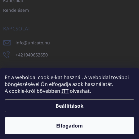
Kapcsolat
Rendelésem
KAPCSOLAT
info
@
unicato.hu
+421940652650
Ez a weboldal cookie-kat használ. A weboldal további
böngészésével Ön elfogadja azok használatát.
UNICATO.sk
UNICATOshop.cz
UNICATO.at
UNICATO.hu
A cookie-król bővebben
ITT
olvashat.
UNICATOshop.pl
UNICATOshop.de
Beállítások
Copyright 2026
UNICATO.hu
. Minden jog fenntartva.
Süti beállítások
szerkesztése
Elfogadom
További kedvezmények nagykereskedelmi partnereinknek (minimum
rendelés 150.000 Ft)
✕
Shoptet készítette
Bővebben