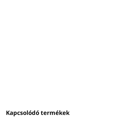
Szivattyús adagoló tartó a GFL-től
380 ml-es és 480 ml-es pumpás adagolókhoz
használható
Szín:
matt króm
Anyaga:
rozsdamentes acél
A szerelőkészlet tartalma: 2 db rozsdamentes acél
csavar és tiplik, sablon, 1 db csavarkulcs, 1 db
ragasztószalag
RÉSZLETES INFORMÁCIÓ
KÉRDÉS
NYOMON KÖVETÉS
Kapcsolódó termékek