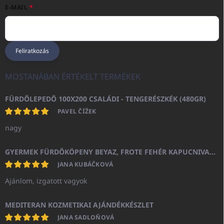
E-MAIL
Feliratkozás
MOSTANÁBAN ÉRTÉKELT TERMÉKEK
FÜRDŐLEPEDŐ 100X200 CSALÁDI - TENGERÉSZKÉK (480GR)
PAVEL ČÍŽEK
nagy
GYERMEK FÜRDŐKÖPENY BEYAZ, FROTE FEHÉR KAPUCNIVAL (400GR)
JANA KUBÁČKOVÁ
Ajánlom, izgatott vagyok
MEDITERAN KOZMETIKAI AJÁNDÉKKÉSZLET
JANA SADLOŇOVÁ