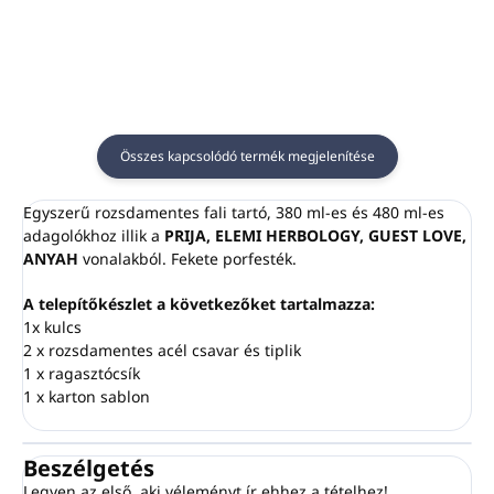
petrolátmentes,
szilikonmentes, EDTA-
szilikonmentes, EDTA-
mentes, BHT-mentes, BHT
mentes, BHT-mentes, BHT
mentes
mentes
Nikkelre tesztelve
Nikkelre tesztelve
VEGÁN
VEGETARIAN
Ez a kozmetikai termék
Összes kapcsolódó termék megjelenítése
Ez a kozmetikai termék
100%-ban Olaszországban
100%-ban Olaszországban
készült
Egyszerű rozsdamentes fali tartó, 380 ml-es és 480 ml-es
készült
adagolókhoz illik a
PRIJA, ELEMI HERBOLOGY, GUEST LOVE,
ANYAH
vonalakból. Fekete porfesték.
A telepítőkészlet a következőket tartalmazza:
1x kulcs
2 x rozsdamentes acél csavar és tiplik
1 x ragasztócsík
1 x karton sablon
Beszélgetés
Legyen az első, aki véleményt ír ehhez a tételhez!