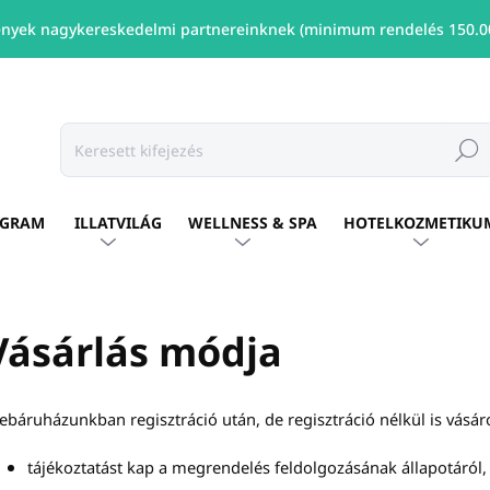
nyek nagykereskedelmi partnereinknek (minimum rendelés 150.00
Keresé
OGRAM
ILLATVILÁG
WELLNESS & SPA
HOTELKOZMETIKU
Vásárlás módja
báruházunkban regisztráció után, de regisztráció nélkül is vásárol
tájékoztatást kap a megrendelés feldolgozásának állapotáról,