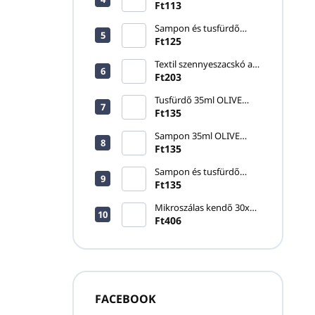
20ml ONE FOR YOU
Ft113
Sampon és tusfürdő
33ml SKIN ESSENTIALS
Ft125
Textil szennyeszacskó a
LAUNDRY BAG - ECO-
Ft203
PLANET felirattal
Tusfürdő 35ml OLIVE
CARE
Ft135
Sampon 35ml OLIVE
CARE
Ft135
Sampon és tusfürdő
30ml HAVANA
Ft135
Mikroszálas kendő 30x30
cm, kék
Ft406
FACEBOOK