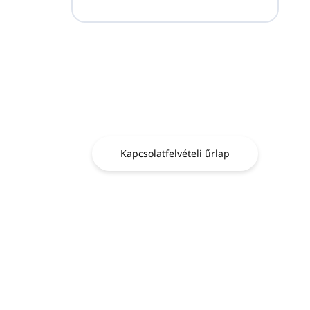
Kérdése van?
Lépjen kapcsolatba
velünk.
Kapcsolatfelvételi űrlap