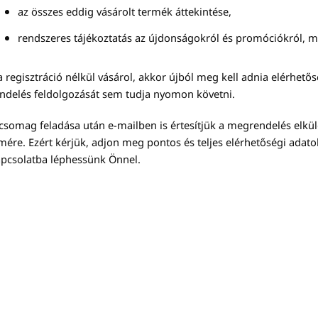
az összes eddig vásárolt termék áttekintése,
rendszeres tájékoztatás az újdonságokról és promóciókról, m
 regisztráció nélkül vásárol, akkor újból meg kell adnia elérhetősé
ndelés feldolgozását sem tudja nyomon követni.
csomag feladása után e-mailben is értesítjük a megrendelés elk
mére. Ezért kérjük, adjon meg pontos és teljes elérhetőségi adato
pcsolatba léphessünk Önnel.