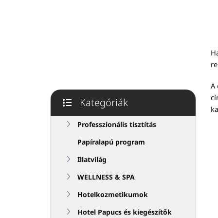
p
a
n
e
l
Ha
re
A 
cí
Kategóriák
ka
Kategóriák
átugrása
Professzionális tisztítás
Papíralapú program
Illatvilág
WELLNESS & SPA
Hotelkozmetikumok
Hotel Papucs és kiegészítők