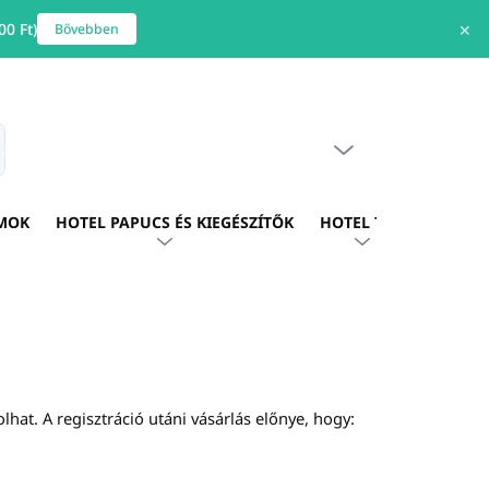
0 Ft)
✕
Bővebben
ÜRES KOSÁR
s
KOSÁR
MOK
HOTEL PAPUCS ÉS KIEGÉSZÍTŐK
HOTEL TEXTIL
HOTE
hat. A regisztráció utáni vásárlás előnye, hogy: