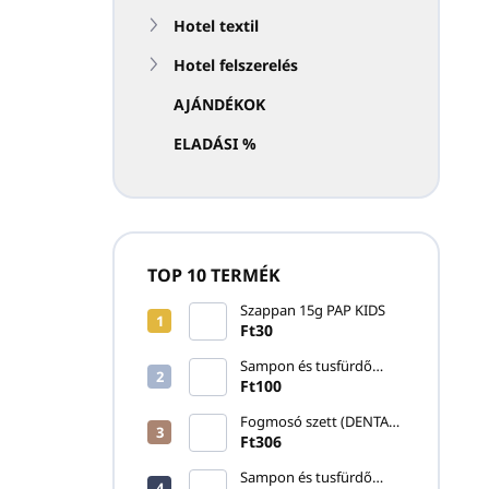
Hotel textil
Hotel felszerelés
AJÁNDÉKOK
ELADÁSI %
TOP 10 TERMÉK
Szappan 15g PAP KIDS
Ft30
Sampon és tusfürdő
20ml SKIN ESSENTIALS
Ft100
Fogmosó szett (DENTAL
KIT) PURITY WHITE
Ft306
Sampon és tusfürdő