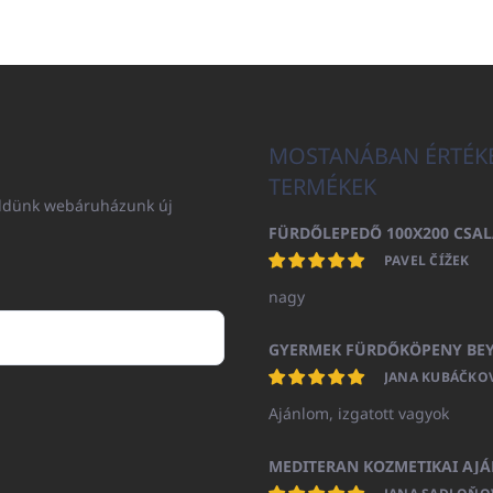
MOSTANÁBAN ÉRTÉK
TERMÉKEK
küldünk webáruházunk új
PAVEL ČÍŽEK
nagy
JANA KUBÁČKO
Ajánlom, izgatott vagyok