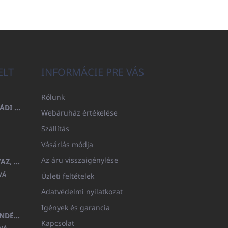
ELT
INFORMÁCIE PRE VÁS
Rólunk
FÜRDŐLEPEDŐ 100X200 CSALÁDI - TENGERÉSZKÉK (480GR)
Webáruház értékelése
Szállítás
Vásárlás módja
Az áru visszaigénylése
GYERMEK FÜRDŐKÖPENY BEYAZ, FROTE FEHÉR KAPUCNIVAL (400GR)
VÁ
Üzleti feltételek
Adatvédelmi nyilatkozat
Igények és garancia
MEDITERAN KOZMETIKAI AJÁNDÉKKÉSZLET
Kapcsolat