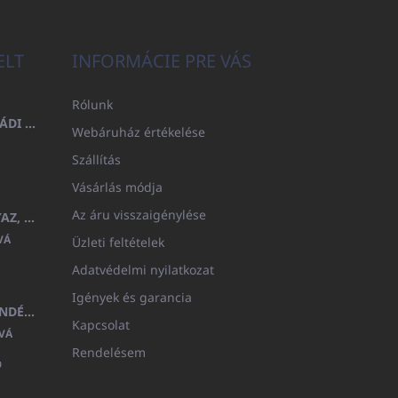
ELT
INFORMÁCIE PRE VÁS
Rólunk
FÜRDŐLEPEDŐ 100X200 CSALÁDI - TENGERÉSZKÉK (480GR)
Webáruház értékelése
Szállítás
Vásárlás módja
Az áru visszaigénylése
GYERMEK FÜRDŐKÖPENY BEYAZ, FROTE FEHÉR KAPUCNIVAL (400GR)
VÁ
Üzleti feltételek
Adatvédelmi nyilatkozat
Igények és garancia
MEDITERAN KOZMETIKAI AJÁNDÉKKÉSZLET
Kapcsolat
VÁ
Rendelésem
