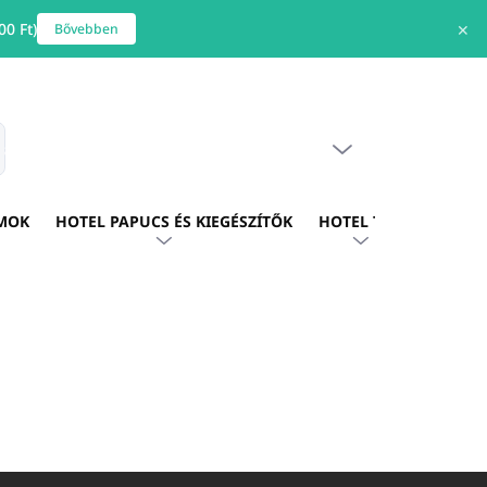
0 Ft)
✕
Bővebben
ÜRES KOSÁR
s
KOSÁR
MOK
HOTEL PAPUCS ÉS KIEGÉSZÍTŐK
HOTEL TEXTIL
HOTE