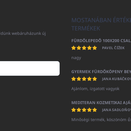
MOSTANÁBAN ÉRTÉK
TERMÉKEK
küldünk webáruházunk új
PAVEL ČÍŽEK
nagy
JANA KUBÁČKO
Ajánlom, izgatott vagyok
JANA SADLOŇO
Minőségi termék, köszönöm 