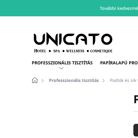
További kedvezmé
Ugrás
a
fő
tartalomhoz
PROFESSZIONÁLIS TISZTÍTÁS
PAPÍRALAPÚ PR
Kezdőlap
Professzionális tisztítás
Padlók és sík 
O
l
d
a
T
l
e
s
r
ó