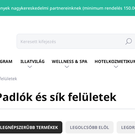
nyek nagykereskedelmi partnereinknek (minimum rendelés 150.00
Keresé
OGRAM
ILLATVILÁG
WELLNESS & SPA
HOTELKOZMETIKU
felületek
Padlók és sík felületek
LEGNÉPSZERŰBB TERMÉKEK
LEGOLCSÓBB ELÖL
LEGD