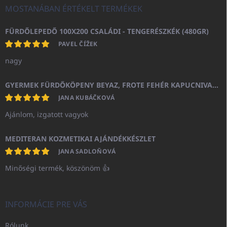
MOSTANÁBAN ÉRTÉKELT TERMÉKEK
FÜRDŐLEPEDŐ 100X200 CSALÁDI - TENGERÉSZKÉK (480GR)
PAVEL ČÍŽEK
nagy
GYERMEK FÜRDŐKÖPENY BEYAZ, FROTE FEHÉR KAPUCNIVAL (400GR)
JANA KUBÁČKOVÁ
Ajánlom, izgatott vagyok
MEDITERAN KOZMETIKAI AJÁNDÉKKÉSZLET
JANA SADLOŇOVÁ
Minőségi termék, köszönöm 👍
INFORMÁCIE PRE VÁS
Rólunk