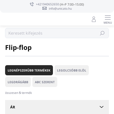
Ugrás
+421940652650
a
info@unicato.hu
fő
tartalomhoz
Hotel Papucs és kiegészítők
Keresés
Flip-flop
T
e
LEGNÉPSZERŰBB TERMÉKEK
LEGOLCSÓBB ELÖL
r
m
LEGDRÁGÁBB
ABC SZERINT
é
k
összesen
5
termék
e
k
ÁR
r