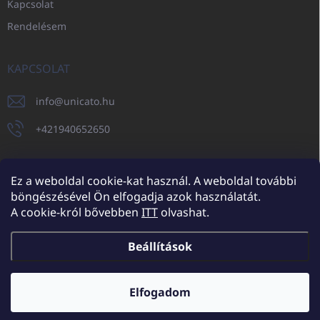
Kapcsolat
Rendelésem
KAPCSOLAT
info
@
unicato.hu
+421940652650
Ez a weboldal cookie-kat használ. A weboldal további
böngészésével Ön elfogadja azok használatát.
UNICATO.sk
UNICATOshop.cz
UNICATO.at
UNICATO.hu
A cookie-król bővebben
ITT
olvashat.
UNICATOshop.pl
UNICATOshop.de
Beállítások
Copyright 2026
UNICATO.hu
. Minden jog fenntartva.
Süti beállítások
szerkesztése
Elfogadom
További kedvezmények nagykereskedelmi partnereinknek (minimum
rendelés 150.000 Ft)
✕
Shoptet készítette
Bővebben