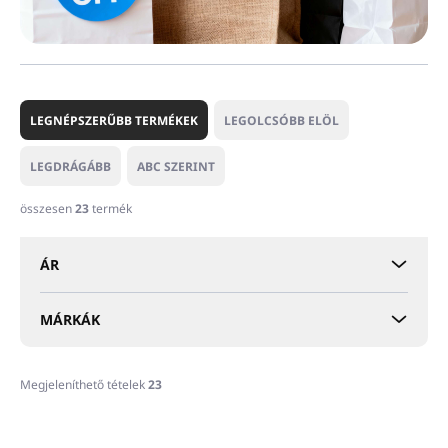
T
e
LEGNÉPSZERŰBB TERMÉKEK
LEGOLCSÓBB ELÖL
r
m
LEGDRÁGÁBB
ABC SZERINT
é
k
összesen
23
termék
e
k
ÁR
r
e
n
MÁRKÁK
d
e
z
Megjeleníthető tételek
23
é
T
s
e
e
ELADÁS
ELADÁS