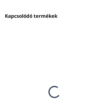
Kapcsolódó termékek
ELÉRHETŐ
ELÉRHETŐ
(112 DB)
(8 DB)
INVISIBLE tartó
Kulcs INVISIBLE
pumpás adagolókhoz
műanyag tartókhoz
(műanyag, fekete)
Ft1 244
Ft1 801
Ft1 011 ÁFA nélkül
Ft1 464 ÁFA nélkül
Kosárba
Kosárba