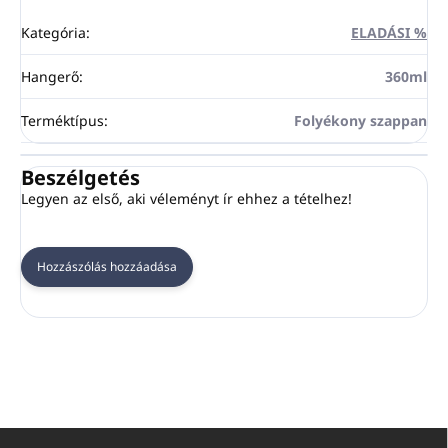
Kategória
:
ELADÁSI %
Hangerő
:
360ml
Terméktípus
:
Folyékony szappan
Beszélgetés
Legyen az első, aki véleményt ír ehhez a tételhez!
Hozzászólás hozzáadása
L