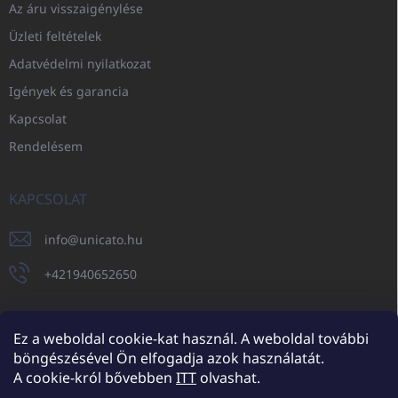
Az áru visszaigénylése
Üzleti feltételek
Adatvédelmi nyilatkozat
Igények és garancia
Kapcsolat
Rendelésem
KAPCSOLAT
info
@
unicato.hu
+421940652650
Ez a weboldal cookie-kat használ. A weboldal további
böngészésével Ön elfogadja azok használatát.
UNICATO.sk
UNICATOshop.cz
UNICATO.at
UNICATO.hu
A cookie-król bővebben
ITT
olvashat.
UNICATOshop.pl
UNICATOshop.de