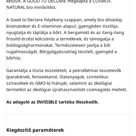
készült. A GOOD TO DECLARE megkapta a COSMOS
NATURAL bio minősítést.
A Good to Declare folyékony szappan, amely bio olívaolaj-
kivonatokon és E-vitaminon alapul, gyengéden tisztítja,
nyugtatja és táplálja a bőrt. A bergamott és az ilang-ilang
frissítő érzést kölcsönöz a terméknek, és támogatja a
boldogsághormonokat. Természetesen javítja a bőr
rugalmasságát. Bőrgyógyászatilag tesztelt, gyengéd a
bőrhöz.
Garantálja a tiszta összetételt, a petrolkémiai összetevők
(parabének, fenoxietanol, illatanyagok, szintetikus
színezékek és GMO-k) hiányát, valamint az ökológiai
termelést az ökológiai újrahasznosított csomagolás mellett.
Az adagoló az INVISIBLE tartóba illeszkedik.
Kiegészítő paraméterek