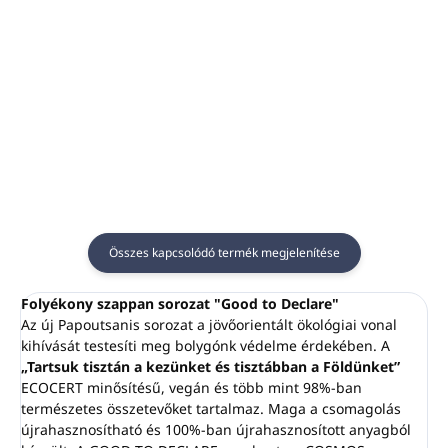
Külön kulcs az INVISBLE
Anyaga: műanyag
szivattyúadagolók
Szín:
fekete
műanyag tartóihoz.
A tartót a falra ragasztják,
Fekete szín
a patront a tartóba
Anyaga: műanyag
helyezik, a fogantyú pedig
biztosítja a patront a lopás
ellen.
A kulcs külön kapható.
Alkalmas a
SKIN
Összes kapcsolódó termék megjelenítése
ESSENTIALS, OLIVE CARE,
SARBACANE, OLIVIA, LE
Folyékony szappan sorozat "Good to Declare"
JARDIN MED
Az új Papoutsanis sorozat a jövőorientált ökológiai vonal
termékekhez
kihívását testesíti meg bolygónk védelme érdekében. A
„Tartsuk tisztán a kezünket és tisztábban a Földünket”
ECOCERT minősítésű, vegán és több mint 98%-ban
természetes összetevőket tartalmaz. Maga a csomagolás
újrahasznosítható és 100%-ban újrahasznosított anyagból