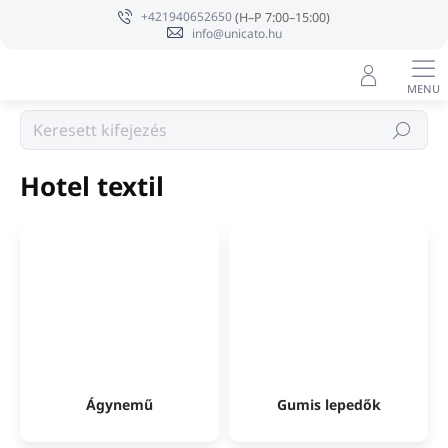
Ugrás
+421940652650
a
info@unicato.hu
fő
tartalomhoz
Keresés
Kezdőlap
Hotel textil
Ágynemű
Gumis lepedők