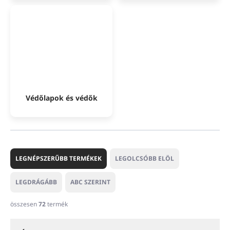
Védőlapok és védők
T
e
LEGNÉPSZERŰBB TERMÉKEK
LEGOLCSÓBB ELÖL
r
m
LEGDRÁGÁBB
ABC SZERINT
é
k
összesen
72
termék
e
k