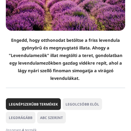
Engedd, hogy otthonodat betöltse a friss levendula
gyönyörű és megnyugtató illata. Ahogy a
"Levendulamezők" illat megtölti a teret, gondolatban
egy levendulamezőkben gazdag vidékre repít, ahol a
lágy nyári szellő finoman simogatja a virágzó
levendulákat.
T
e
LEGNÉPSZERŰBB TERMÉKEK
LEGOLCSÓBB ELÖL
r
m
LEGDRÁGÁBB
ABC SZERINT
é
k
összesen
4
termék