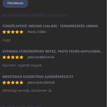
Feliratkozás
MOSTANÁBAN ÉRTÉKELT TERMÉKEK
FÜRDŐLEPEDŐ 100X200 CSALÁDI - TENGERÉSZKÉK (480GR)
PAVEL ČÍŽEK
nagy
GYERMEK FÜRDŐKÖPENY BEYAZ, FROTE FEHÉR KAPUCNIVAL (400GR)
JANA KUBÁČKOVÁ
Ajánlom, izgatott vagyok
MEDITERAN KOZMETIKAI AJÁNDÉKKÉSZLET
JANA SADLOŇOVÁ
Minőségi termék, köszönöm 👍