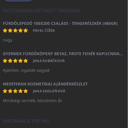
MOSTANÁBAN ÉRTÉKELT TERMÉKEK
FÜRDŐLEPEDŐ 100X200 CSALÁDI - TENGERÉSZKÉK (480GR)
PAVEL ČÍŽEK
nagy
GYERMEK FÜRDŐKÖPENY BEYAZ, FROTE FEHÉR KAPUCNIVAL (400GR)
JANA KUBÁČKOVÁ
Ajánlom, izgatott vagyok
MEDITERAN KOZMETIKAI AJÁNDÉKKÉSZLET
JANA SADLOŇOVÁ
Minőségi termék, köszönöm 👍
INFORMÁCIE PRE VÁS