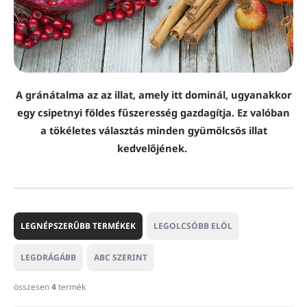
A gránátalma az az illat, amely itt dominál, ugyanakkor
egy csipetnyi földes fűszeresség gazdagítja. Ez valóban
a tökéletes választás minden gyümölcsös illat
kedvelőjének.
T
e
LEGNÉPSZERŰBB TERMÉKEK
LEGOLCSÓBB ELÖL
r
m
LEGDRÁGÁBB
ABC SZERINT
é
k
összesen
4
termék
e