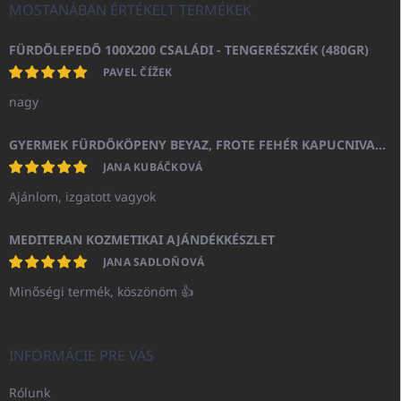
MOSTANÁBAN ÉRTÉKELT TERMÉKEK
FÜRDŐLEPEDŐ 100X200 CSALÁDI - TENGERÉSZKÉK (480GR)
PAVEL ČÍŽEK
nagy
GYERMEK FÜRDŐKÖPENY BEYAZ, FROTE FEHÉR KAPUCNIVAL (400GR)
JANA KUBÁČKOVÁ
Ajánlom, izgatott vagyok
MEDITERAN KOZMETIKAI AJÁNDÉKKÉSZLET
JANA SADLOŇOVÁ
Minőségi termék, köszönöm 👍
INFORMÁCIE PRE VÁS
Rólunk