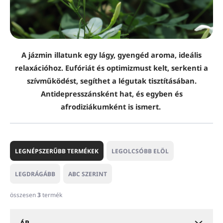
A jázmin illatunk egy lágy, gyengéd aroma, ideális
relaxációhoz. Eufóriát és optimizmust kelt, serkenti a
szívműködést, segíthet a légutak tisztításában.
Antidepresszánsként hat, és egyben és
afrodiziákumként is ismert.
T
e
LEGNÉPSZERŰBB TERMÉKEK
LEGOLCSÓBB ELÖL
r
m
LEGDRÁGÁBB
ABC SZERINT
é
k
összesen
3
termék
e
k
ÁR