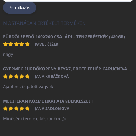
Feliratkozás
MOSTANÁBAN ÉRTÉKELT TERMÉKEK
FÜRDŐLEPEDŐ 100X200 CSALÁDI - TENGERÉSZKÉK (480GR)
PAVEL ČÍŽEK
nagy
GYERMEK FÜRDŐKÖPENY BEYAZ, FROTE FEHÉR KAPUCNIVAL (400GR)
JANA KUBÁČKOVÁ
Ajánlom, izgatott vagyok
MEDITERAN KOZMETIKAI AJÁNDÉKKÉSZLET
JANA SADLOŇOVÁ
Minőségi termék, köszönöm 👍