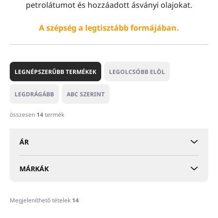
petrolátumot és hozzáadott ásványi olajokat.
A szépség a legtisztább formájában.
T
e
LEGNÉPSZERŰBB TERMÉKEK
LEGOLCSÓBB ELÖL
r
m
LEGDRÁGÁBB
ABC SZERINT
é
k
összesen
14
termék
e
k
ÁR
r
e
n
MÁRKÁK
d
e
z
Megjeleníthető tételek
14
é