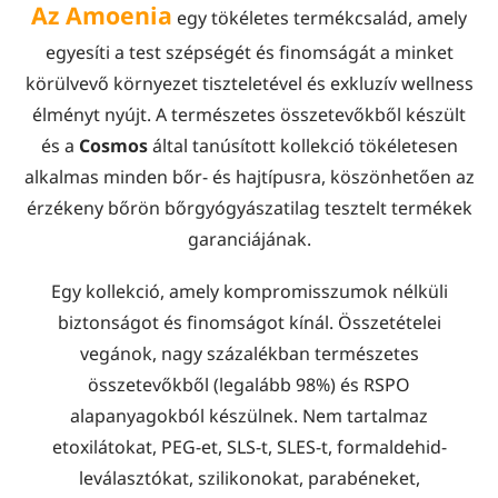
Az Amoenia
egy tökéletes termékcsalád, amely
egyesíti a test szépségét és finomságát a minket
körülvevő környezet tiszteletével és exkluzív wellness
élményt nyújt. A természetes összetevőkből készült
és a
Cosmos
által tanúsított kollekció tökéletesen
alkalmas minden bőr- és hajtípusra, köszönhetően az
érzékeny bőrön bőrgyógyászatilag tesztelt termékek
garanciájának.
Egy kollekció, amely kompromisszumok nélküli
biztonságot és finomságot kínál. Összetételei
vegánok, nagy százalékban természetes
összetevőkből (legalább 98%) és RSPO
alapanyagokból készülnek. Nem tartalmaz
etoxilátokat, PEG-et, SLS-t, SLES-t, formaldehid-
leválasztókat, szilikonokat, parabéneket,