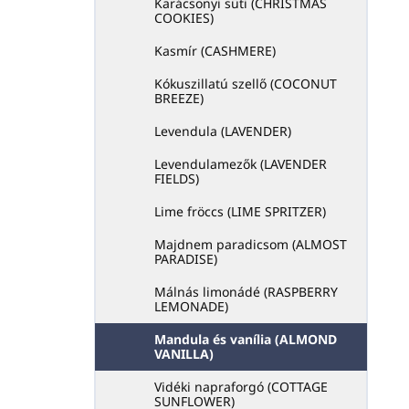
Karácsonyi süti (CHRISTMAS
COOKIES)
Kasmír (CASHMERE)
Kókuszillatú szellő (COCONUT
BREEZE)
Levendula (LAVENDER)
Levendulamezők (LAVENDER
FIELDS)
Lime fröccs (LIME SPRITZER)
Majdnem paradicsom (ALMOST
PARADISE)
Málnás limonádé (RASPBERRY
LEMONADE)
Mandula és vanília (ALMOND
VANILLA)
Vidéki napraforgó (COTTAGE
SUNFLOWER)