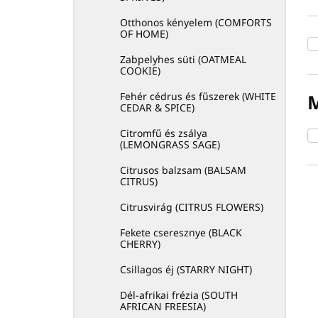
e
z
Otthonos kényelem (COMFORTS
OF HOME)
é
s
Zabpelyhes süti (OATMEAL
e
COOKIE)
Fehér cédrus és fűszerek (WHITE
CEDAR & SPICE)
Citromfű és zsálya
(LEMONGRASS SAGE)
Citrusos balzsam (BALSAM
CITRUS)
T
Citrusvirág (CITRUS FLOWERS)
e
Fekete cseresznye (BLACK
r
CHERRY)
é
Csillagos éj (STARRY NIGHT)
k
Dél-afrikai frézia (SOUTH
e
AFRICAN FREESIA)
k