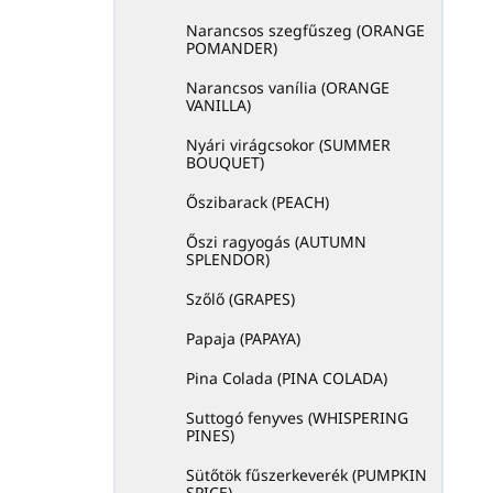
Narancsos szegfűszeg (ORANGE
POMANDER)
Narancsos vanília (ORANGE
VANILLA)
Nyári virágcsokor (SUMMER
BOUQUET)
Őszibarack (PEACH)
Őszi ragyogás (AUTUMN
SPLENDOR)
Szőlő (GRAPES)
Papaja (PAPAYA)
Pina Colada (PINA COLADA)
Suttogó fenyves (WHISPERING
PINES)
Sütőtök fűszerkeverék (PUMPKIN
SPICE)