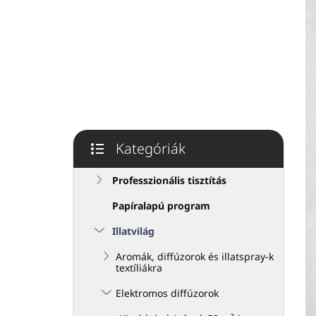
p
a
n
e
l
Kategóriák
Kategóriák
átugrása
Professzionális tisztítás
Papíralapú program
Illatvilág
Aromák, diffúzorok és illatspray-k
textíliákra
Elektromos diffúzorok