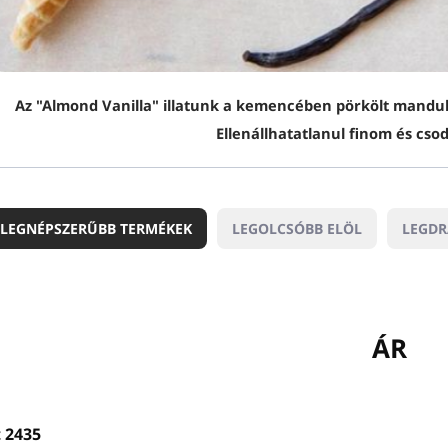
Az "Almond Vanilla" illatunk a kemencében pörkölt mandula
Ellenállhatatlanul finom és csod
LEGNÉPSZERŰBB TERMÉKEK
LEGOLCSÓBB ELÖL
LEGD
m
ÁR
t
2435