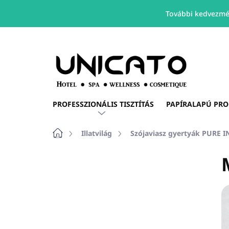
További kedvezmé
Ugrás
a
fő
tartalomhoz
PROFESSZIONÁLIS TISZTÍTÁS
PAPÍRALAPÚ PR
Kezdőlap
Illatvilág
Szójaviasz gyertyák PURE 
O
l
d
a
l
s
ó