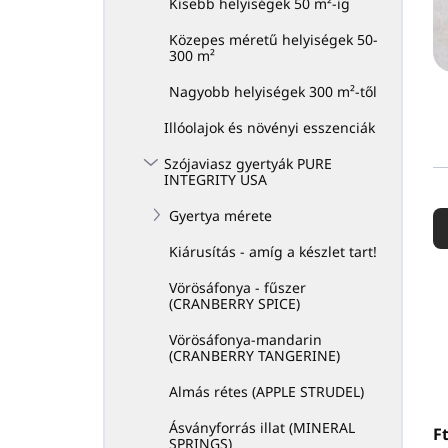
Kisebb helyiségek 50 m²-ig
Közepes méretű helyiségek 50-
300 m²
Nagyobb helyiségek 300 m²-től
Illóolajok és növényi esszenciák
Szójaviasz gyertyák PURE
INTEGRITY USA
T
e
Gyertya mérete
r
Kiárusítás - amíg a készlet tart!
é
Vörösáfonya - fűszer
k
(CRANBERRY SPICE)
e
Vörösáfonya-mandarin
k
(CRANBERRY TANGERINE)
r
e
Almás rétes (APPLE STRUDEL)
n
Ásványforrás illat (MINERAL
F
d
SPRINGS)