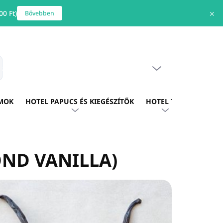
0 Ft)
✕
Bővebben
ÜRES KOSÁR
s
KOSÁR
MOK
HOTEL PAPUCS ÉS KIEGÉSZÍTŐK
HOTEL TEXTIL
HOTE
OND VANILLA)