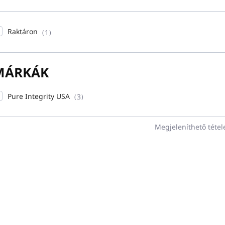
Raktáron
1
MÁRKÁK
Pure Integrity USA
3
Megjeleníthető téte
PURVOSKMANVA
PUR10MANVA
m