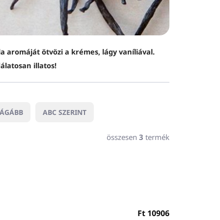
 aromáját ötvözi a krémes, lágy vaníliával.
álatosan illatos!
RÁGÁBB
ABC SZERINT
összesen
3
termék
Ft
10906