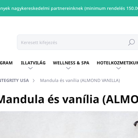
nyek nagykereskedelmi partnereinknek (minimum rendelés 150.00
Keresé
OGRAM
ILLATVILÁG
WELLNESS & SPA
HOTELKOZMETIKU
INTEGRITY USA
Mandula és vanília (ALMOND VANILLA)
Mandula és vanília (ALM