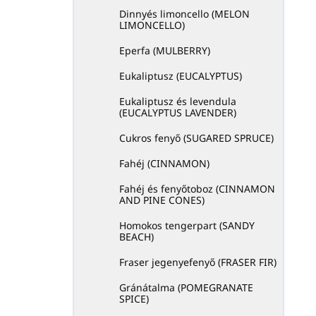
l
Dinnyés limoncello (MELON
LIMONCELLO)
i
s
Eperfa (MULBERRY)
t
á
Eukaliptusz (EUCALYPTUS)
j
Eukaliptusz és levendula
a
(EUCALYPTUS LAVENDER)
Cukros fenyő (SUGARED SPRUCE)
Fahéj (CINNAMON)
Fahéj és fenyőtoboz (CINNAMON
AND PINE CONES)
Homokos tengerpart (SANDY
BEACH)
Fraser jegenyefenyő (FRASER FIR)
Gránátalma (POMEGRANATE
SPICE)