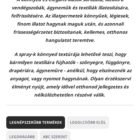
vendégszobák, ágyneműk és textíliák illatosítására,
felfrissítésére. Az illatpermetek könnyűek, légiesek,
finom illatot hagynak maguk után, és azonnali
frissességérzetet biztosítanak, kellemes, otthonos
hangulatot teremtve.
A spray-k könnyed textúrája lehetővé teszi, hogy
bármilyen textíliára fújhatók - szőnyegre, függönyre,
drapériára, ágyneműre - anélkül, hogy elszíneznék az
anyagot, vagy nyomot hagynának. Olyan érzékszervi
élményt nyújt, amely idővel otthonod jellegzetes és
nélkülözhetetlen részévé válik.
T
e
LEGNÉPSZERŰBB TERMÉKEK
LEGOLCSÓBB ELÖL
r
m
LEGDRÁGÁBB
ABC SZERINT