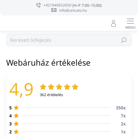
Ugrás
+421940652650
a
info@unicato.hu
fő
tartalomhoz
Keresés
Kezdőlap
Webáruház értékelése
4,9
362 értékelés
350x
5
7x
4
2x
3
1x
2