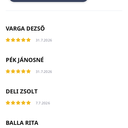
V
é
VARGA DEZSŐ
l
e
31.7.2026
m
é
n
PÉK JÁNOSNÉ
y
e
31.7.2026
k
l
i
DELI ZSOLT
s
t
7.7.2026
á
j
a
BALLA RITA