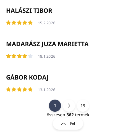
HALÁSZI TIBOR
15.2.2026
MADARÁSZ JUZA MARIETTA
18.1.2026
GÁBOR KODAJ
13.1.2026
1
19
L
a
összesen
362
termék
L
p
i
Fel
o
s
t
z