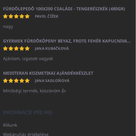
FÜRDŐLEPEDŐ 100X200 CSALÁDI - TENGERÉSZKÉK (480GR)
PAVEL ČÍŽEK
nagy
GYERMEK FÜRDŐKÖPENY BEYAZ, FROTE FEHÉR KAPUCNIVAL (400GR)
JANA KUBÁČKOVÁ
Ajánlom, izgatott vagyok
MEDITERAN KOZMETIKAI AJÁNDÉKKÉSZLET
JANA SADLOŇOVÁ
Minőségi termék, köszönöm 👍
INFORMÁCIE PRE VÁS
Rólunk
Webáruház értékelése