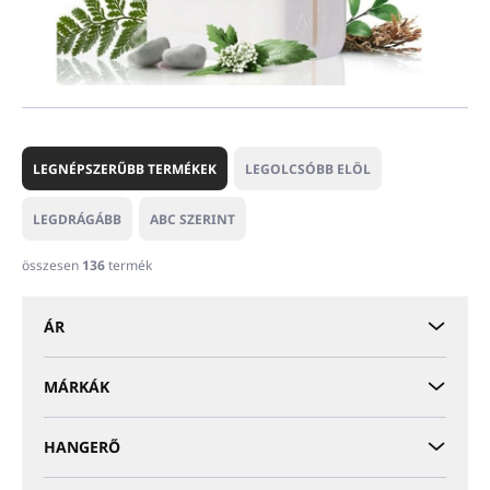
T
e
LEGNÉPSZERŰBB TERMÉKEK
LEGOLCSÓBB ELÖL
r
m
LEGDRÁGÁBB
ABC SZERINT
é
k
összesen
136
termék
e
k
ÁR
r
e
n
MÁRKÁK
d
e
HANGERŐ
z
é