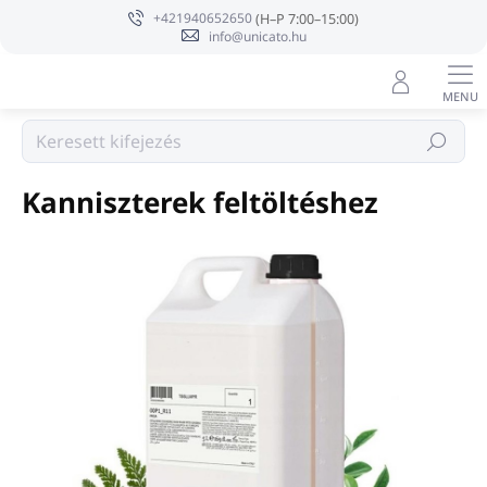
Ugrás
+421940652650
a
info@unicato.hu
fő
tartalomhoz
Hotelkozmetikumok
Keresés
Kanniszterek feltöltéshez