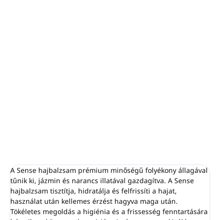
−
+
Hozzáadás a kosárhoz
Hajbalzsam SENSE
Térfogat: 5 l
A tartály SENSE adagolók újratöltésére szolgál
Jázmin és narancs illat
Új formula CPNP tanúsítvánnyal
Az EU-ban készült
RÉSZLETES INFORMÁCIÓ
KÉRDÉS
NYOMON KÖVETÉS
A Sense hajbalzsam prémium minőségű folyékony állagával
tűnik ki, jázmin és narancs illatával gazdagítva. A Sense
hajbalzsam tisztítja, hidratálja és felfrissíti a hajat,
használat után kellemes érzést hagyva maga után.
Tökéletes megoldás a higiénia és a frissesség fenntartására