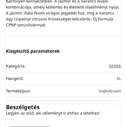
bármilyen környezetben. A jázmin és a narancs kiváló
kombinációja, amely kellemes és élénkítő illatélményt nyújt.
A jázmin illata finom virágos jegyeket hoz, míg a narancs
egy csipetnyi citrusos frissességet kölcsönöz. Új formula
CPNP tanúsítvánnyal.
Kiegészítő paraméterek
Kategória
:
SENSE
Hangerő
:
5L
Terméktípus
:
hajbalzsam
Beszélgetés
Legyen az első, aki véleményt ír ehhez a tételhez!