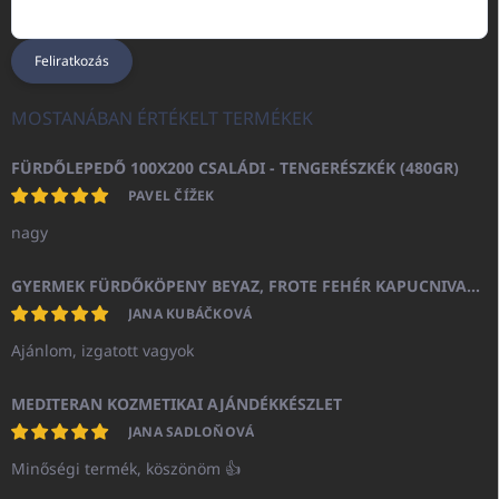
Feliratkozás
MOSTANÁBAN ÉRTÉKELT TERMÉKEK
FÜRDŐLEPEDŐ 100X200 CSALÁDI - TENGERÉSZKÉK (480GR)
PAVEL ČÍŽEK
nagy
GYERMEK FÜRDŐKÖPENY BEYAZ, FROTE FEHÉR KAPUCNIVAL (400GR)
JANA KUBÁČKOVÁ
Ajánlom, izgatott vagyok
MEDITERAN KOZMETIKAI AJÁNDÉKKÉSZLET
JANA SADLOŇOVÁ
Minőségi termék, köszönöm 👍