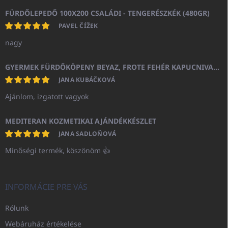
FÜRDŐLEPEDŐ 100X200 CSALÁDI - TENGERÉSZKÉK (480GR)
PAVEL ČÍŽEK
nagy
GYERMEK FÜRDŐKÖPENY BEYAZ, FROTE FEHÉR KAPUCNIVAL (400GR)
JANA KUBÁČKOVÁ
Ajánlom, izgatott vagyok
MEDITERAN KOZMETIKAI AJÁNDÉKKÉSZLET
JANA SADLOŇOVÁ
Minőségi termék, köszönöm 👍
INFORMÁCIE PRE VÁS
Rólunk
Webáruház értékelése