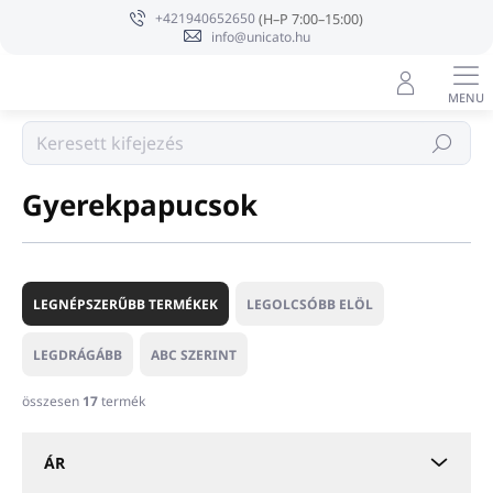
Ugrás
+421940652650
a
info@unicato.hu
fő
tartalomhoz
Hotel Papucs és kiegészítők
Keresés
Gyerekpapucsok
T
e
LEGNÉPSZERŰBB TERMÉKEK
LEGOLCSÓBB ELÖL
r
m
LEGDRÁGÁBB
ABC SZERINT
é
k
összesen
17
termék
e
k
ÁR
r