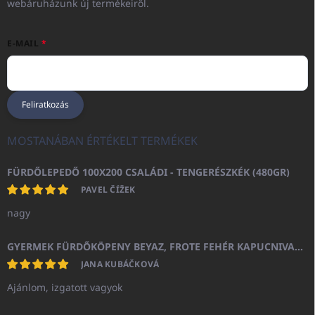
webáruházunk új termékeiről.
E-MAIL
Feliratkozás
MOSTANÁBAN ÉRTÉKELT TERMÉKEK
FÜRDŐLEPEDŐ 100X200 CSALÁDI - TENGERÉSZKÉK (480GR)
PAVEL ČÍŽEK
nagy
GYERMEK FÜRDŐKÖPENY BEYAZ, FROTE FEHÉR KAPUCNIVAL (400GR)
JANA KUBÁČKOVÁ
Ajánlom, izgatott vagyok