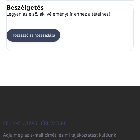
Beszélgetés
Legyen az első, aki véleményt ír ehhez a tételhez!
Hozzászólás hozzáadása
L
á
b
l
é
c
FELIRATKOZÁS HÍRLEVÉLRE
Adja meg az e-mail címét, és mi tájékoztatást küldünk