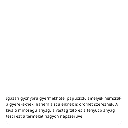
1 karton: 200db
Minimális rendelés: 5 db
Méret 24cm, zacskóba csomagolva
Anyag CORAL FLEECE LONG, maximális luxus
zárt orrú,
krémszínű
6 mm-es EVA talp + karton talpbetét
6mm habosított bőr
RÉSZLETES INFORMÁCIÓ
KÉRDÉS
NYOMON KÖVETÉS
Igazán gyönyörű gyermekhotel papucsok, amelyek nemcsak
a gyerekeknek, hanem a szüleiknek is örömet szereznek. A
kiváló minőségű anyag, a vastag talp és a fényűző anyag
teszi ezt a terméket nagyon népszerűvé.