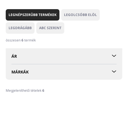
T
e
LEGNÉPSZERŰBB TERMÉKEK
LEGOLCSÓBB ELÖL
r
m
LEGDRÁGÁBB
ABC SZERINT
é
k
összesen
6
termék
e
k
ÁR
r
e
n
MÁRKÁK
d
e
z
Megjeleníthető tételek
6
é
T
s
e
e
r
m
é