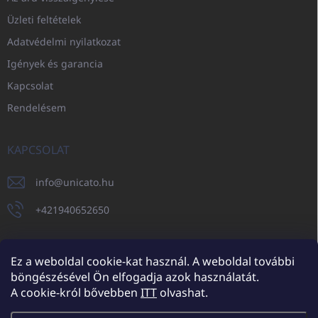
Üzleti feltételek
Adatvédelmi nyilatkozat
Igények és garancia
Kapcsolat
Rendelésem
KAPCSOLAT
info
@
unicato.hu
+421940652650
Ez a weboldal cookie-kat használ. A weboldal további
böngészésével Ön elfogadja azok használatát.
UNICATO.sk
UNICATOshop.cz
UNICATO.at
UNICATO.hu
A cookie-król bővebben
ITT
olvashat.
UNICATOshop.pl
UNICATOshop.de