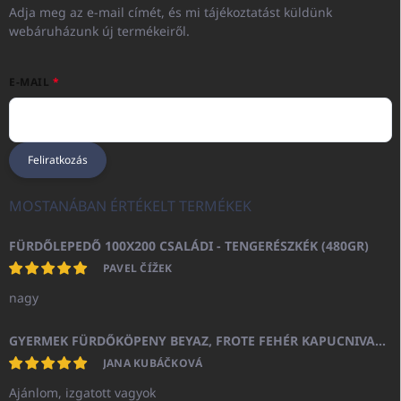
Adja meg az e-mail címét, és mi tájékoztatást küldünk
webáruházunk új termékeiről.
E-MAIL
Feliratkozás
MOSTANÁBAN ÉRTÉKELT TERMÉKEK
FÜRDŐLEPEDŐ 100X200 CSALÁDI - TENGERÉSZKÉK (480GR)
PAVEL ČÍŽEK
nagy
GYERMEK FÜRDŐKÖPENY BEYAZ, FROTE FEHÉR KAPUCNIVAL (400GR)
JANA KUBÁČKOVÁ
Ajánlom, izgatott vagyok