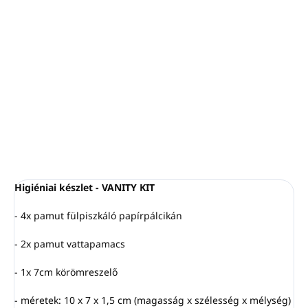
−
+
Hozzáadás a kosárhoz
Minimális mennyiség: 100 darab (1 csomag)
Darabszám kartononként: 1000
RÉSZLETES INFORMÁCIÓ
KÉRDÉS
NYOMON KÖVETÉS
Higiéniai készlet - VANITY KIT
- 4x pamut fülpiszkáló papírpálcikán
- 2x pamut vattapamacs
- 1x 7cm körömreszelő
- méretek: 10 x 7 x 1,5 cm (magasság x szélesség x mélység)