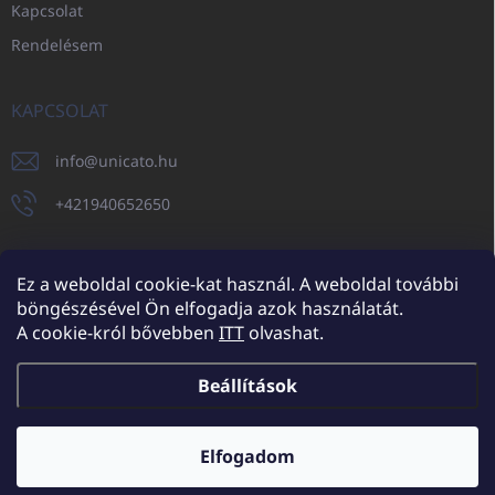
Kapcsolat
Rendelésem
KAPCSOLAT
info
@
unicato.hu
+421940652650
Ez a weboldal cookie-kat használ. A weboldal további
böngészésével Ön elfogadja azok használatát.
UNICATO.sk
UNICATOshop.cz
UNICATO.at
UNICATO.hu
A cookie-król bővebben
ITT
olvashat.
UNICATOshop.pl
UNICATOshop.de
Beállítások
Copyright 2026
UNICATO.hu
. Minden jog fenntartva.
Süti beállítások
szerkesztése
Elfogadom
További kedvezmények nagykereskedelmi partnereinknek (minimum
rendelés 150.000 Ft)
✕
Shoptet készítette