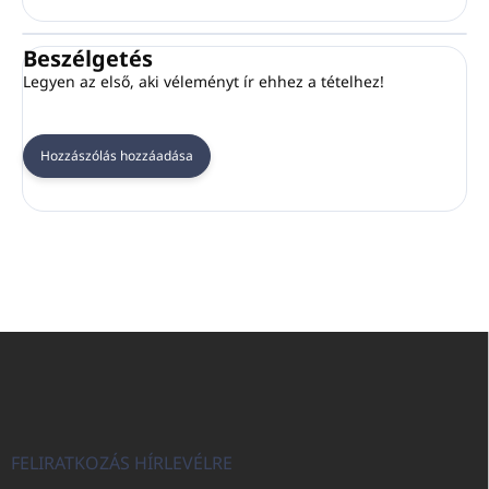
Beszélgetés
Legyen az első, aki véleményt ír ehhez a tételhez!
Hozzászólás hozzáadása
L
á
b
l
é
c
FELIRATKOZÁS HÍRLEVÉLRE