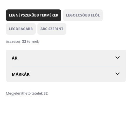
T
e
LEGNÉPSZERŰBB TERMÉKEK
LEGOLCSÓBB ELÖL
r
m
LEGDRÁGÁBB
ABC SZERINT
é
k
összesen
32
termék
e
k
ÁR
r
e
n
MÁRKÁK
d
e
z
Megjeleníthető tételek
32
é
T
s
e
e
r
m
é