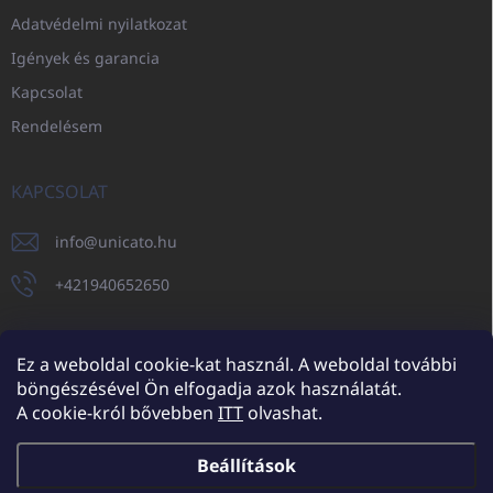
Adatvédelmi nyilatkozat
Igények és garancia
Kapcsolat
Rendelésem
KAPCSOLAT
info
@
unicato.hu
+421940652650
Ez a weboldal cookie-kat használ. A weboldal további
böngészésével Ön elfogadja azok használatát.
UNICATO.sk
UNICATOshop.cz
UNICATO.at
UNICATO.hu
A cookie-król bővebben
ITT
olvashat.
UNICATOshop.pl
UNICATOshop.de
Beállítások