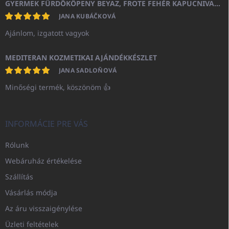
GYERMEK FÜRDŐKÖPENY BEYAZ, FROTE FEHÉR KAPUCNIVAL (400GR)
JANA KUBÁČKOVÁ
Ajánlom, izgatott vagyok
MEDITERAN KOZMETIKAI AJÁNDÉKKÉSZLET
JANA SADLOŇOVÁ
Minőségi termék, köszönöm 👍
INFORMÁCIE PRE VÁS
Rólunk
Webáruház értékelése
Szállítás
Vásárlás módja
Az áru visszaigénylése
Üzleti feltételek