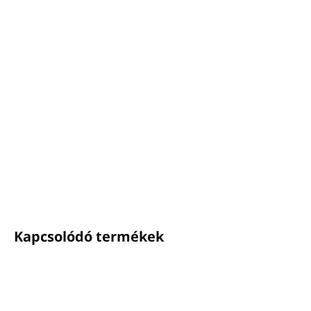
−
+
Hozzáadás a kosárhoz
130 g/m²-es nem szőtt
anyagból készült strandtáska
egyedi logóval ellátható - minimum 1000 db-os
mennyiség
méretek:
50 × 46 × 9 cm
masszív fogantyú a könnyű hordozásért
szélesített alj
RÉSZLETES INFORMÁCIÓ
KÉRDÉS
NYOMON KÖVETÉS
Kapcsolódó termékek