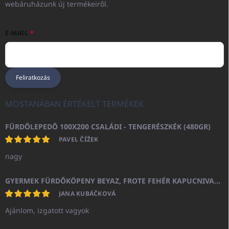
webáruházunk új termékeiről.
E-MAIL
Feliratkozás
MOSTANÁBAN ÉRTÉKELT TERMÉKEK
FÜRDŐLEPEDŐ 100X200 CSALÁDI - TENGERÉSZKÉK (480GR)
PAVEL ČÍŽEK
nagy
GYERMEK FÜRDŐKÖPENY BEYAZ, FROTE FEHÉR KAPUCNIVAL (400GR)
JANA KUBÁČKOVÁ
Ajánlom, izgatott vagyok