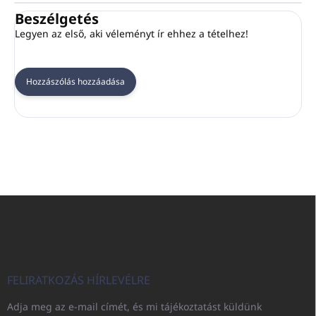
Beszélgetés
Legyen az első, aki véleményt ír ehhez a tételhez!
Hozzászólás hozzáadása
L
á
b
l
é
c
FELIRATKOZÁS HÍRLEVÉLRE
Adja meg az e-mail címét, és mi tájékoztatást küldünk