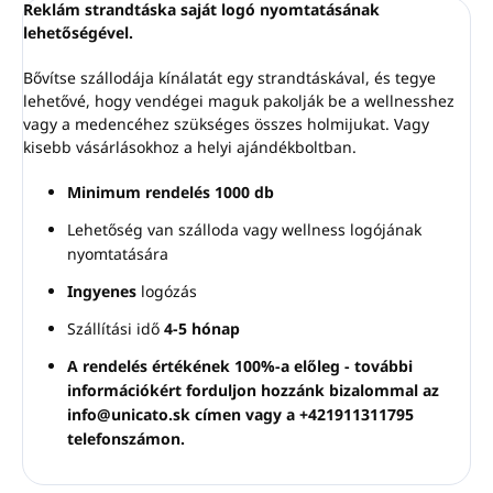
Reklám strandtáska saját logó nyomtatásának
Széles alj
lehetőségével.
Bővítse szállodája kínálatát egy strandtáskával, és tegye
lehetővé, hogy vendégei maguk pakolják be a wellnesshez
vagy a medencéhez szükséges összes holmijukat. Vagy
kisebb vásárlásokhoz a helyi ajándékboltban.
Minimum rendelés 1000 db
Lehetőség van szálloda vagy wellness logójának
nyomtatására
Ingyenes
logózás
Szállítási idő
4-5 hónap
A rendelés értékének 100%-a előleg - további
információkért forduljon hozzánk bizalommal az
info@unicato.sk címen vagy a +421911311795
telefonszámon.