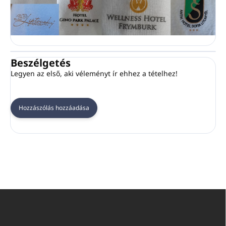
Beszélgetés
Legyen az első, aki véleményt ír ehhez a tételhez!
Hozzászólás hozzáadása
L
á
b