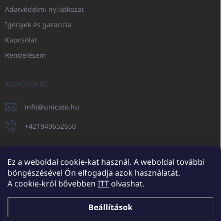
Adatvédelmi nyilatkozat
Igények és garancia
Kapcsolat
Rendelésem
KAPCSOLAT
info
@
unicato.hu
+421940652650
Ez a weboldal cookie-kat használ. A weboldal további
böngészésével Ön elfogadja azok használatát.
UNICATO.sk
UNICATOshop.cz
UNICATO.at
UNICATO.hu
A cookie-król bővebben
ITT
olvashat.
UNICATOshop.pl
UNICATOshop.de
Beállítások