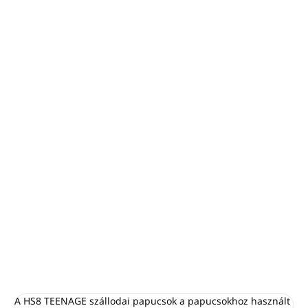
Karton: 200db
Minimális rendelési mennyiség: 10 db
VELOUR anyag, luxus anyag, nagyon kellemes és
puha tapintású
ZÁRT lábujj
Mérete 25 cm
(tinédzsereknek és kisebb
lábméreteknek megfelelő)
6 mm-es EVA talp + kartonbetét a nagyobb szilárdság
érdekében
Fehér varrással, külön tasakba csomagolva
RÉSZLETES INFORMÁCIÓ
KÉRDÉS
NYOMON KÖVETÉS
A HS8 TEENAGE szállodai papucsok a papucsokhoz használt