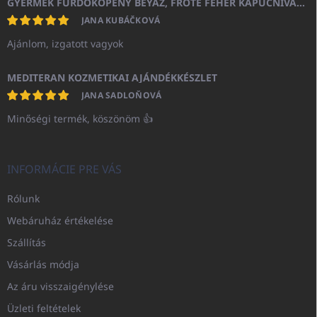
GYERMEK FÜRDŐKÖPENY BEYAZ, FROTE FEHÉR KAPUCNIVAL (400GR)
JANA KUBÁČKOVÁ
Ajánlom, izgatott vagyok
MEDITERAN KOZMETIKAI AJÁNDÉKKÉSZLET
JANA SADLOŇOVÁ
Minőségi termék, köszönöm 👍
INFORMÁCIE PRE VÁS
Rólunk
Webáruház értékelése
Szállítás
Vásárlás módja
Az áru visszaigénylése
Üzleti feltételek