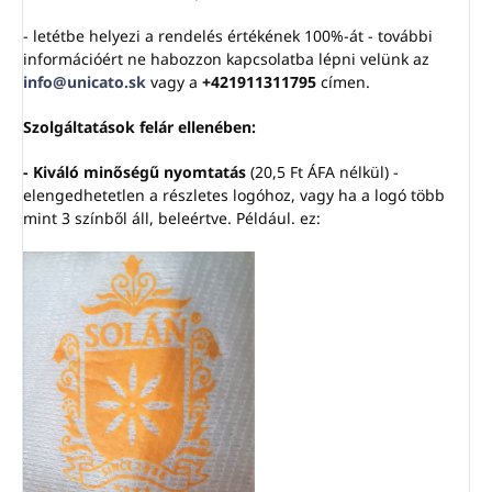
- letétbe helyezi a rendelés értékének 100%-át - további
információért ne habozzon kapcsolatba lépni velünk az
info@unicato.sk
vagy a
+421911311795
címen.
Szolgáltatások felár ellenében:
- Kiváló minőségű nyomtatás
(
20,5 Ft ÁFA
nélkül) -
elengedhetetlen a részletes logóhoz, vagy ha a logó több
mint 3 színből áll, beleértve. Például. ez: