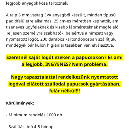
legjobb anyagok közé tartoznak.
A talp 6 mm vastag EVA anyagból készült, minden típusú
padlófelületre alkalmas. 25 cm-es méretben kaphatók, ami
tizenéves ügyfeleknek és kisebb lábméreteknek megfelelő.
Teljesen személyre szabhatók, beleértve a hímzett vagy
nyomtatott logót. 200 darabos kartondobozban szállítjuk,
mindegyik pár külön higiéniai tasakban van elválasztva.
Szeretnél saját logót ezeken a papucsokon? És ami
a legjobb, INGYENES? Nem probléma.
Nagy tapasztalattal rendelkezünk nyomtatott
logóval ellátott szállodai papucsok gyártásában,
felár nélkül!!!
Körülmények:
- Minimum rendelés 1000 db
- Szállítási idő 4-5 hónap