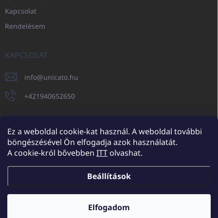
Kapcsolat
Rendelésem
KAPCSOLAT
info
@
unicato.hu
+421940652650
Ez a weboldal cookie-kat használ. A weboldal további
böngészésével Ön elfogadja azok használatát.
UNICATO.sk
UNICATOshop.cz
UNICATO.at
UNICATO.hu
A cookie-król bővebben
ITT
olvashat.
UNICATOshop.pl
UNICATOshop.de
Beállítások
Copyright 2026
UNICATO.hu
. Minden jog fenntartva.
Süti beállítások
szerkesztése
Elfogadom
További kedvezmények nagykereskedelmi partnereinknek (minimum
rendelés 150.000 Ft)
✕