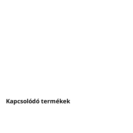
−
+
Hozzáadás a kosárhoz
Tusfürdő BIO HEMP
Térfogat: 5L - utántöltő tartály
Bio olasz kenderolajjal
Bőrgyógyászatilag tesztelt, hozzáadott parabénektől
mentes
Olaszországban készült
RÉSZLETES INFORMÁCIÓ
KÉRDÉS
NYOMON KÖVETÉS
Kapcsolódó termékek