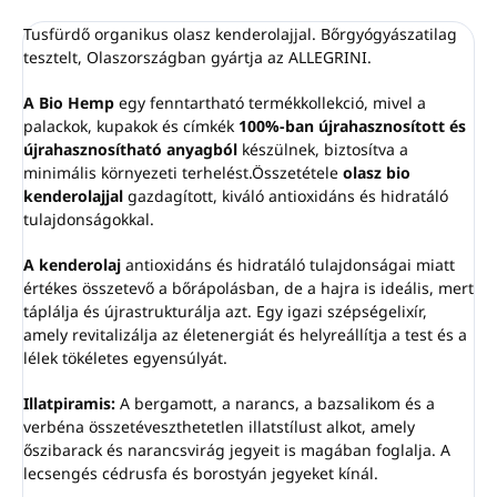
Tusfürdő organikus olasz kenderolajjal. Bőrgyógyászatilag
tesztelt, Olaszországban gyártja az ALLEGRINI.
A Bio Hemp
egy fenntartható termékkollekció, mivel a
palackok, kupakok és címkék
100%-ban újrahasznosított és
újrahasznosítható anyagból
készülnek, biztosítva a
minimális környezeti terhelést.Összetétele
olasz bio
kenderolajjal
gazdagított, kiváló antioxidáns és hidratáló
tulajdonságokkal.
A kenderolaj
antioxidáns és hidratáló tulajdonságai miatt
értékes összetevő a bőrápolásban, de a hajra is ideális, mert
táplálja és újrastrukturálja azt. Egy igazi szépségelixír,
amely revitalizálja az életenergiát és helyreállítja a test és a
lélek tökéletes egyensúlyát.
Illatpiramis:
A bergamott, a narancs, a bazsalikom és a
verbéna összetéveszthetetlen illatstílust alkot, amely
őszibarack és narancsvirág jegyeit is magában foglalja. A
lecsengés cédrusfa és borostyán jegyeket kínál.