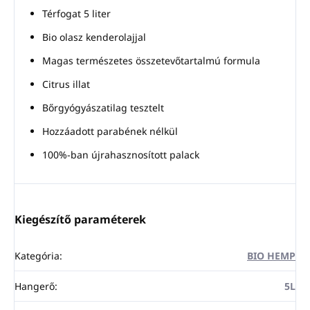
Térfogat 5 liter
Bio olasz kenderolajjal
Magas természetes összetevőtartalmú formula
Citrus illat
Bőrgyógyászatilag tesztelt
Hozzáadott parabének nélkül
100%-ban újrahasznosított palack
Kiegészítő paraméterek
Kategória
:
BIO HEMP
Hangerő
:
5L