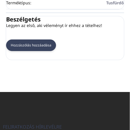
Terméktípus
:
Tusfürdő
Beszélgetés
Legyen az első, aki véleményt ír ehhez a tételhez!
Hozzászólás hozzáadása
L
á
b
l
é
c
FELIRATKOZÁS HÍRLEVÉLRE