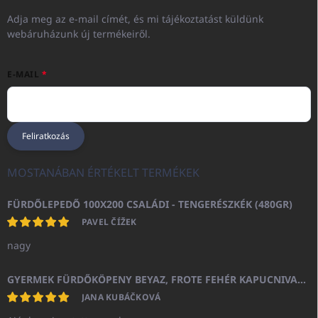
Adja meg az e-mail címét, és mi tájékoztatást küldünk
webáruházunk új termékeiről.
E-MAIL
Feliratkozás
MOSTANÁBAN ÉRTÉKELT TERMÉKEK
FÜRDŐLEPEDŐ 100X200 CSALÁDI - TENGERÉSZKÉK (480GR)
PAVEL ČÍŽEK
nagy
GYERMEK FÜRDŐKÖPENY BEYAZ, FROTE FEHÉR KAPUCNIVAL (400GR)
JANA KUBÁČKOVÁ