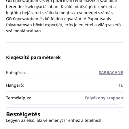
Görögországban vezető pozícióval rendelkezik a szállodai
berendezések gyártásában. Kiváló minőségű termékeit a
legtöbb bejáratott szálloda megbízza vendégei számára
Görögországban és külföldön egyaránt. A Papoutsanis
folyamatosan bővíti exportját, erős jelenléttel a világ vezető
szállodaláncaiban.
Kiegészítő paraméterek
Kategória
:
SARBACANE
Hangerő
:
1L
Terméktípus
:
Folyékony szappan
Beszélgetés
Legyen az első, aki véleményt ír ehhez a tételhez!