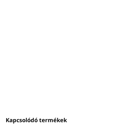
−
+
Hozzáadás a kosárhoz
Űrtartalom:
1L
Kivonatok borostyánból, bergamottból,
szantálfából, mandarinból.
Csodálatos gazdag illat.
Bőrgyógyászatilag tesztelt.
Parabének, szilikonok, ásványi olajok, ftalátok és
színezékek nélkül.
Görögországban
készült.
RÉSZLETES INFORMÁCIÓ
KÉRDÉS
NYOMON KÖVETÉS
Kapcsolódó termékek