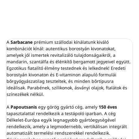
Borostyán, bergamott,
szantálfa, mandarin
kivonatok.
Csodálatos gazdag illat.
Bőrgyógyászatilag
tesztelt.
A
Sarbacane
prémium szállodai kínálatunk kiváló
Parabén-, szilikon-,
kombinációt kínál: autentikus borostyán kivonatokat,
amelyek jól ismertek revitalizáló tulajdonságaikról, a
ásványi olaj-, ftalát- és
mandarin, szantálfa és élénkítő bergamott jegyeivel együtt.
színezékmentes.
Egzotikus fiatalító élmény testednek és lelkednek! Eredeti
Made in
Greece
.
borostyán kivonaton és E-vitaminon alapuló formulái
bőrgyógyászatilag teszteltek, és minden bőrtípusra
ideálisak. Parabének, szilikonok, ásványi olajok, ftalátok és
színezékek nélkül.
A
Papoutsanis
egy görög gyártó cég, amely
150 éves
tapasztalattal rendelkezik a testápoló iparban. A cég
Délkelet-Európa egyik legnagyobb gyártóegységével
rendelkezik, amely a legmodernebb, vertikálisan integrált
automatizált termelési rendszerekkel rendelkezik.