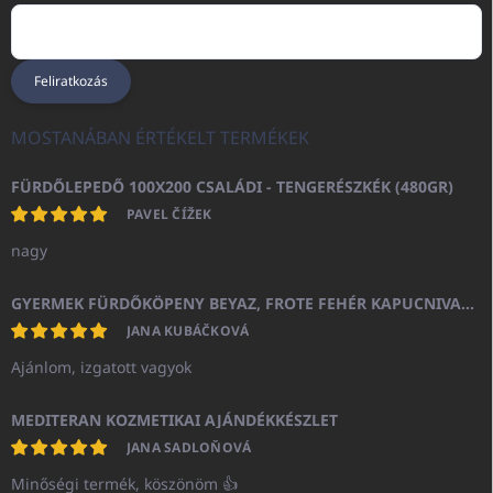
Feliratkozás
MOSTANÁBAN ÉRTÉKELT TERMÉKEK
FÜRDŐLEPEDŐ 100X200 CSALÁDI - TENGERÉSZKÉK (480GR)
PAVEL ČÍŽEK
nagy
GYERMEK FÜRDŐKÖPENY BEYAZ, FROTE FEHÉR KAPUCNIVAL (400GR)
JANA KUBÁČKOVÁ
Ajánlom, izgatott vagyok
MEDITERAN KOZMETIKAI AJÁNDÉKKÉSZLET
JANA SADLOŇOVÁ
Minőségi termék, köszönöm 👍