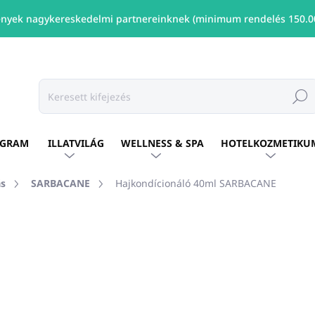
nyek nagykereskedelmi partnereinknek (minimum rendelés 150.00
Keresé
OGRAM
ILLATVILÁG
WELLNESS & SPA
HOTELKOZMETIKU
ás
SARBACANE
Hajkondícionáló 40ml SARBACANE
shez
MÁRKA:
SARBACANE
Ft301
/ db
Ft245 ÁFA nélkül
Egységár:
ELÉRHETŐ
(1036 DB)