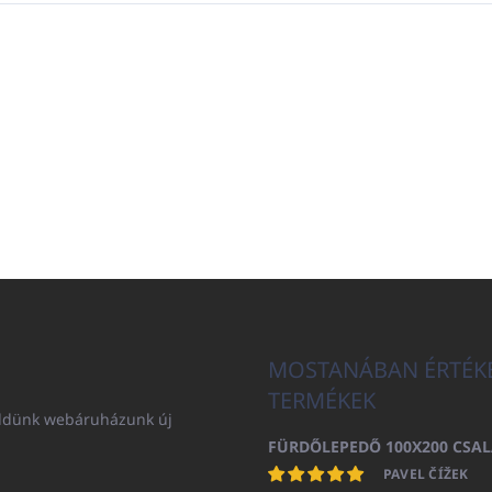
MOSTANÁBAN ÉRTÉK
TERMÉKEK
küldünk webáruházunk új
PAVEL ČÍŽEK