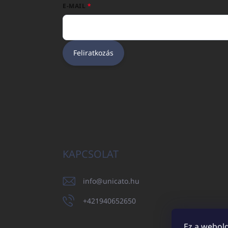
E-MAIL
Feliratkozás
KAPCSOLAT
info
@
unicato.hu
+421940652650
Ez a webold