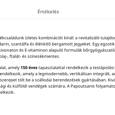
Értékelés
családunk ízletes kombinációt kínál: a revitalizáló tulajdo
in, szantálfa és élénkítő bergamott jegyeket. Egy egzotikus
kivonaton és E-vitaminon alapuló formulák bőrgyógyászatil
olaj-, ftalát- és színezékmentes.
alat, amely
150 éves
tapasztalattal rendelkezik a testápolási
ndelkezik, amely a legmodernebb, vertikálisan integrált, a
szerepet tölt be a szállodai berendezések gyártásában. Ki
gi és külföldi vendégek számára. A Papoutsanis folyamatosa
elkezik.