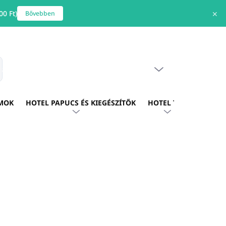
0 Ft)
✕
Bővebben
ÜRES KOSÁR
s
KOSÁR
MOK
HOTEL PAPUCS ÉS KIEGÉSZÍTŐK
HOTEL TEXTIL
HOTE