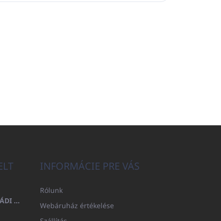
ELT
INFORMÁCIE PRE VÁS
Rólunk
FÜRDŐLEPEDŐ 100X200 CSALÁDI - TENGERÉSZKÉK (480GR)
Webáruház értékelése
Szállítás