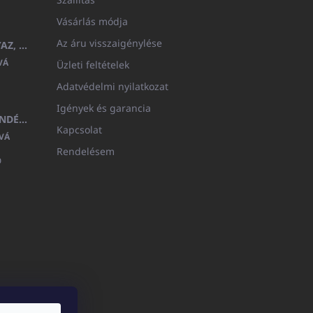
Vásárlás módja
Az áru visszaigénylése
GYERMEK FÜRDŐKÖPENY BEYAZ, FROTE FEHÉR KAPUCNIVAL (400GR)
VÁ
Üzleti feltételek
Adatvédelmi nyilatkozat
Igények és garancia
MEDITERAN KOZMETIKAI AJÁNDÉKKÉSZLET
Kapcsolat
VÁ
Rendelésem
