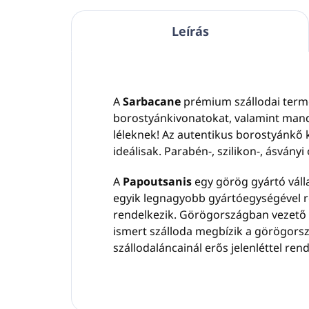
Leírás
A
Sarbacane
prémium szállodai termék
borostyánkivonatokat, valamint mandar
léleknek! Az autentikus borostyánkő 
ideálisak. Parabén-, szilikon-, ásványi 
A
Papoutsanis
egy görög gyártó váll
egyik legnagyobb gyártóegységével re
rendelkezik. Görögországban vezető 
ismert szálloda megbízik a görögorszá
szállodaláncainál erős jelenléttel rend