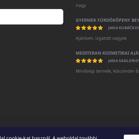
nagy
JANA KUBÁČKO
Ajánlom, izgatott vagyok
JANA SADLOŇO
Minőségi termék, köszönöm 
al cookie-kat használ. A weboldal további