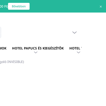
0 Ft)
✕
Bővebben
ÜRES KOSÁR
s
KOSÁR
MOK
HOTEL PAPUCS ÉS KIEGÉSZÍTŐK
HOTEL TEXTIL
HOTE
oló INVISIBLE)