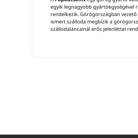
egyik legnagyobb gyártóegységével re
rendelkezik. Görögországban vezető 
🌱
ismert szálloda megbízik a görögorszá
szállodaláncainál erős jelenléttel rend
🇬
L