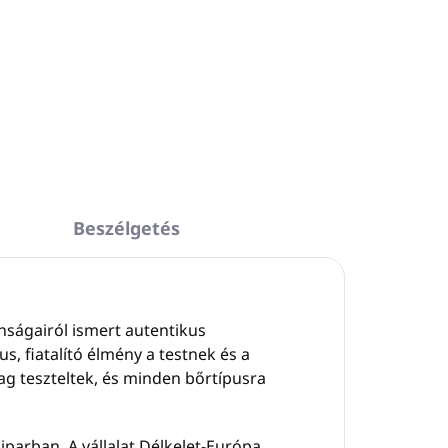
Beszélgetés
nságairól ismert autentikus
, fiatalító élmény a testnek és a
ag teszteltek, és minden bőrtípusra
 iparban. A vállalat Délkelet-Európa