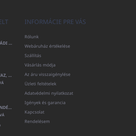
ELT
INFORMÁCIE PRE VÁS
Rólunk
FÜRDŐLEPEDŐ 100X200 CSALÁDI - TENGERÉSZKÉK (480GR)
Webáruház értékelése
Szállítás
Vásárlás módja
Az áru visszaigénylése
GYERMEK FÜRDŐKÖPENY BEYAZ, FROTE FEHÉR KAPUCNIVAL (400GR)
VÁ
Üzleti feltételek
Adatvédelmi nyilatkozat
Igények és garancia
MEDITERAN KOZMETIKAI AJÁNDÉKKÉSZLET
Kapcsolat
VÁ
Rendelésem
