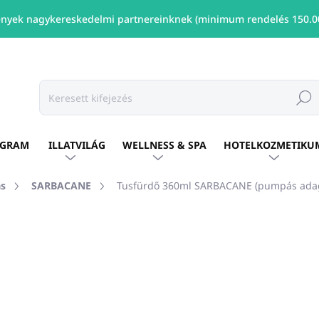
nyek nagykereskedelmi partnereinknek (minimum rendelés 150.00
Keresé
OGRAM
ILLATVILÁG
WELLNESS & SPA
HOTELKOZMETIKU
ás
SARBACANE
Tusfürdő 360ml SARBACANE (pumpás adag
shez
MÁRKA:
SARBACANE
Ft2 294
/ db
Ft1 865 ÁFA nélkül
Egységár:
ELÉRHETŐ
(88 DB)