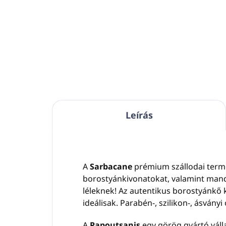
Űrtartalom:
1L
✨ 
Kivonatok borostyánból,
🌿
bergamottból, szantálfából,
mandarinból.
Luxu
ber
Csodálatos gazdag illat.
man
Bőrgyógyászatilag tesztelt.
töké
Parabének, szilikonok, ásványi
olajok, ftalátok és színezékek
🪣
nélkül.
Leírás
Görögországban
készült.
🧴
A
Sarbacane
prémium szállodai termék
borostyánkivonatokat, valamint mandar
🧪
I
léleknek! Az autentikus borostyánkő 
ideálisak. Parabén-, szilikon-, ásványi 
🩺
A
Papoutsanis
egy görög gyártó váll