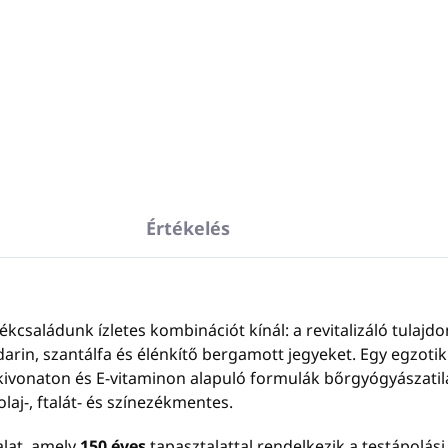
Csodálatos, gazdag illat
 Clean Beauty
s illat
borostyán,
gamott, szantálfa és
darin
kivonatokkal a
letes érzékszervi élményért.
1,1 L -
Kiszerelés:
Értékelés
utántöltésre
360ml - es
INVISIBLE pumpás
Adagolás:
adagoló
utántöltéséhez
családunk ízletes kombinációt kínál: a revitalizáló tulajdo
Borostyán,
in, szantálfa és élénkítő bergamott jegyeket. Egy egzotikus
bergamott,
llatjegyek:
kivonaton és E-vitaminon alapuló formulák bőrgyógyászatil
szantálfa,
mandarin
olaj-, ftalát- és színezékmentes.
Dermatológiailag
Tesztelés:
alat, amely
tesztelt
150 éves
tapasztalattal rendelkezik a testápolási