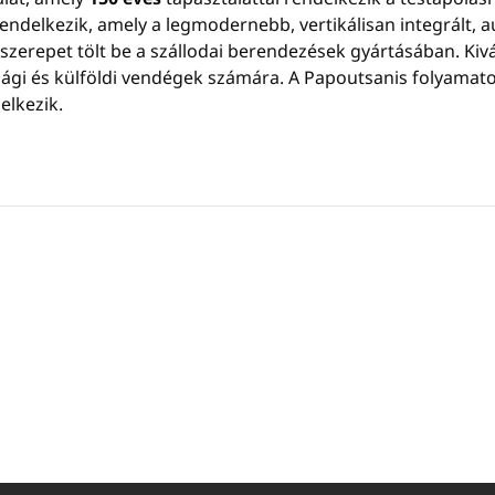
ndelkezik, amely a legmodernebb, vertikálisan integrált, a
Parabén-,
szilikon-, ásványi
szerepet tölt be a szállodai berendezések gyártásában. Ki
Összetétel:
olaj-, ftalát- és
gi és külföldi vendégek számára. A Papoutsanis folyamatosa
színezékmentes
elkezik.
Származási

Görögország
hely: