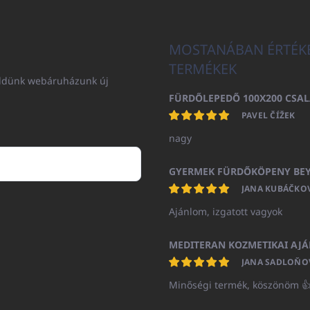
MOSTANÁBAN ÉRTÉK
TERMÉKEK
küldünk webáruházunk új
PAVEL ČÍŽEK
nagy
JANA KUBÁČKO
Ajánlom, izgatott vagyok
JANA SADLOŇO
Minőségi termék, köszönöm 