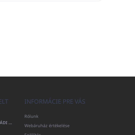
ELT
INFORMÁCIE PRE VÁS
Rólunk
FÜRDŐLEPEDŐ 100X200 CSALÁDI - TENGERÉSZKÉK (480GR)
Webáruház értékelése
Szállítás