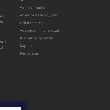
Vásárlás módja
Az áru visszaigénylése
GYERMEK FÜRDŐKÖPENY BEYAZ, FROTE FEHÉR KAPUCNIVAL (400GR)
VÁ
Üzleti feltételek
Adatvédelmi nyilatkozat
Igények és garancia
MEDITERAN KOZMETIKAI AJÁNDÉKKÉSZLET
Kapcsolat
VÁ
Rendelésem
