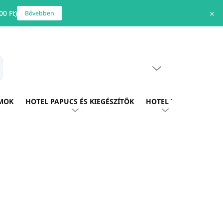
0 Ft)
✕
Bővebben
ÜRES KOSÁR
s
KOSÁR
MOK
HOTEL PAPUCS ÉS KIEGÉSZÍTŐK
HOTEL TEXTIL
HOTE