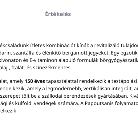
Értékelés
családunk ízletes kombinációt kínál: a revitalizáló tulajdo
in, szantálfa és élénkítő bergamott jegyeket. Egy egzotikus
kivonaton és E-vitaminon alapuló formulák bőrgyógyászatil
olaj-, ftalát- és színezékmentes.
alat, amely
150 éves
tapasztalattal rendelkezik a testápolási
ndelkezik, amely a legmodernebb, vertikálisan integrált, a
szerepet tölt be a szállodai berendezések gyártásában. Ki
gi és külföldi vendégek számára. A Papoutsanis folyamatosa
elkezik.