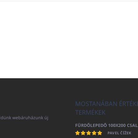
MOSTANÁBAN ÉRTÉK
TERMÉKEK
küldünk webáruházunk új
PAVEL ČÍŽEK