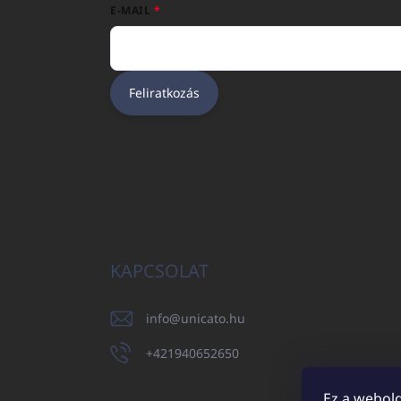
E-MAIL
Feliratkozás
KAPCSOLAT
info
@
unicato.hu
+421940652650
Ez a webold