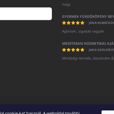
nagy
JANA KUBÁČKO
Ajánlom, izgatott vagyok
JANA SADLOŇO
Minőségi termék, köszönöm 
al cookie-kat használ. A weboldal további