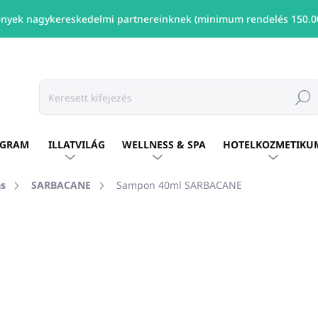
nyek nagykereskedelmi partnereinknek (minimum rendelés 150.00
Keresé
OGRAM
ILLATVILÁG
WELLNESS & SPA
HOTELKOZMETIKU
ás
SARBACANE
Sampon 40ml SARBACANE
shez
MÁRKA:
SARBACANE
Ft289
/ db
Ft235 ÁFA nélkül
Egységár:
ELÉRHETŐ
(1473 DB)