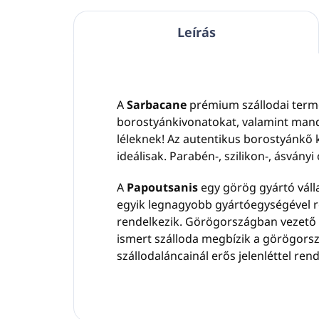
Leírás
A
Sarbacane
prémium szállodai termék
borostyánkivonatokat, valamint mandar
léleknek! Az autentikus borostyánkő 
ideálisak. Parabén-, szilikon-, ásványi 
A
Papoutsanis
egy görög gyártó váll
egyik legnagyobb gyártóegységével re
rendelkezik. Görögországban vezető 
ismert szálloda megbízik a görögorszá
szállodaláncainál erős jelenléttel rend