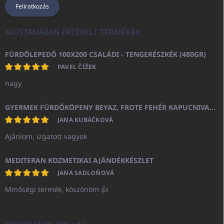
Feliratkozás
MOSTANÁBAN ÉRTÉKELT TERMÉKEK
FÜRDŐLEPEDŐ 100X200 CSALÁDI - TENGERÉSZKÉK (480GR)
PAVEL ČÍŽEK
nagy
GYERMEK FÜRDŐKÖPENY BEYAZ, FROTE FEHÉR KAPUCNIVAL (400GR)
JANA KUBÁČKOVÁ
Ajánlom, izgatott vagyok
MEDITERAN KOZMETIKAI AJÁNDÉKKÉSZLET
JANA SADLOŇOVÁ
Minőségi termék, köszönöm 👍