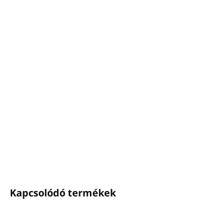
−
+
Hozzáadás a kosárhoz
FIND YOUR ECO Sampon
Térfogat: 5L
98 %-ban természetes eredetű összetevők
Parabén-, ásványolaj-, szilikon-, SLES-, etoxilát- és
hozzáadott PEG-mentes
Édes és pézsmás illatjegyekkel
ECOLABEL
tanúsítvány
Olaszországban készült
RÉSZLETES INFORMÁCIÓ
KÉRDÉS
NYOMON KÖVETÉS
Kapcsolódó termékek