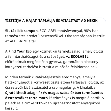
SLES-, etoxilát- és hozzáadott
PEG-mentes
Édes és pézsmás illatjegyekkel
ECOLABEL
tanúsítvány
TISZTÍTJA A HAJAT, TÁPLÁLJA ÉS VITALITÁST AD NEKIK.
Olaszországban készült
5L,
tápláló sampon,
ECOLABEL tanúsítvánnyal, 98%-ban
természetes eredetű összetevőkkel. Olaszországban készült
az ALLEGRINI által.
A
Find Your Eco
egy kozmetikai termékcsalád, amely ötvözi
a fenntarthatóságot és a szépséget. Az
ECOLABEL
előírásoknak megfelelően gyártva, garantáltan alacsony
környezeti terhelést biztosít a minőség feláldozása nélkül.
Minden termék kutatás-fejlesztés eredménye, amely a
hatékonyságot a környezet tiszteletben tartásával ötvözi, az
összetevők kiválasztásától a csomagolásig. A kínálatban
újratölthető
adagolók és
magas százalékban természetes
összetevőket tartalmazó
készítmények is megtalálhatók. A
palack és a címke 100%-ban újrahasznosított anyagokból
készült.