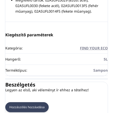
Megfelelő tartók: 02ASUFL0029 (ezüst acél),
02ASUFL0030 (fekete acél), 02ASUFL0013FS (fehér
műanyag), 02ASUFL0014FS (fekete műanyag).
Kiegészítő paraméterek
Kategória
:
FIND YOUR ECO
Hangerő
:
5L
Terméktípus
:
Sampon
Beszélgetés
Legyen az első, aki véleményt ír ehhez a tételhez!
Hozzászólás hozzáadása