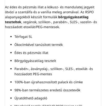
Az édes és pézsmás illat a kókusz- és mandulatej jegyeit
ötvözi a szantálfa és a vanília meleg aromáival. Az RSPO
alapanyagokból készült formulák
bőrgyógyászatilag
teszteltek
, vegánok, szilikon-, parabén-, SLES-, vazelin- és
hozzáadott etoxilát/PEG-mentesek.
Térfogat 5L
Ökocímkével tanúsított termék
Édes és pézsmás illat
Bőrgyógyászatilag tesztelt
Parabén-, ásványolaj-, szilikon-, SLES-, etoxilát- és
hozzáadott PEG-mentes
100%-ban újrahasznosított palack és címke
98%-ban természetes eredetű összetevők
Újratölthető adagoló