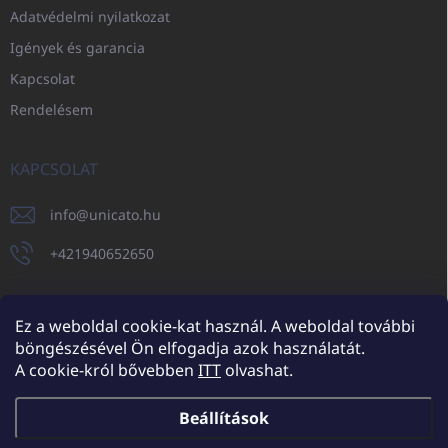
Adatvédelmi nyilatkozat
Igények és garancia
Kapcsolat
Rendelésem
KAPCSOLAT
info
@
unicato.hu
+421940652650
Ez a weboldal cookie-kat használ. A weboldal további
böngészésével Ön elfogadja azok használatát.
UNICATO.sk
UNICATOshop.cz
UNICATO.at
UNICATO.hu
A cookie-król bővebben
ITT
olvashat.
UNICATOshop.pl
UNICATOshop.de
Beállítások