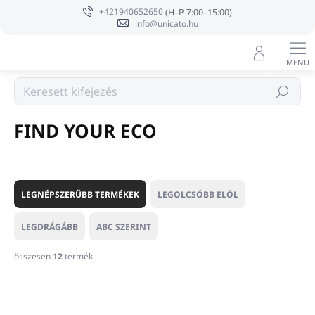
Ugrás
+421940652650
a
info@unicato.hu
fő
tartalomhoz
Márka
Keresés
FIND YOUR ECO
T
e
LEGNÉPSZERŰBB TERMÉKEK
LEGOLCSÓBB ELÖL
r
m
LEGDRÁGÁBB
ABC SZERINT
é
k
összesen
12
termék
e
T
k
e
r
r