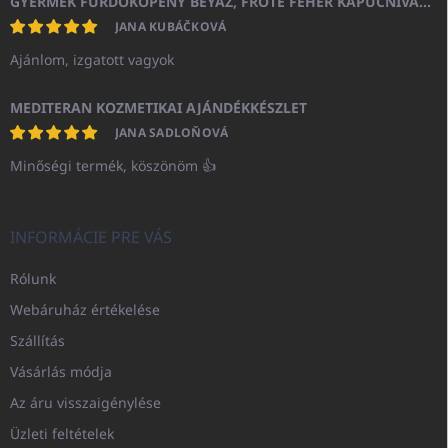
GYERMEK FÜRDŐKÖPENY BEYAZ, FROTE FEHÉR KAPUCNIVAL (400GR)
JANA KUBÁČKOVÁ
Ajánlom, izgatott vagyok
MEDITERAN KOZMETIKAI AJÁNDÉKKÉSZLET
JANA SADLOŇOVÁ
Minőségi termék, köszönöm 👍
INFORMÁCIE PRE VÁS
Rólunk
Webáruház értékelése
Szállítás
Vásárlás módja
Az áru visszaigénylése
Üzleti feltételek