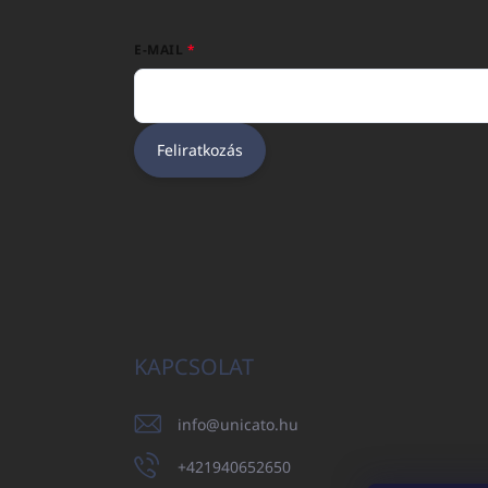
E-MAIL
Feliratkozás
KAPCSOLAT
info
@
unicato.hu
+421940652650