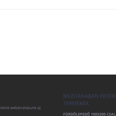
MOSTANÁBAN ÉRTÉK
TERMÉKEK
küldünk webáruházunk új