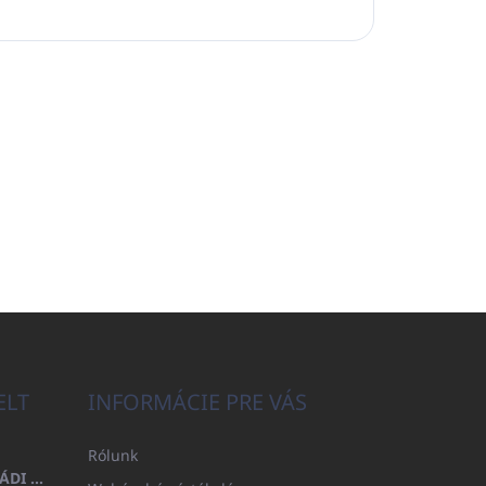
ELT
INFORMÁCIE PRE VÁS
Rólunk
FÜRDŐLEPEDŐ 100X200 CSALÁDI - TENGERÉSZKÉK (480GR)