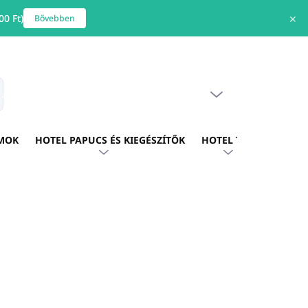
0 Ft)
✕
Bővebben
ÜRES KOSÁR
s
KOSÁR
MOK
HOTEL PAPUCS ÉS KIEGÉSZÍTŐK
HOTEL TEXTIL
HOTE