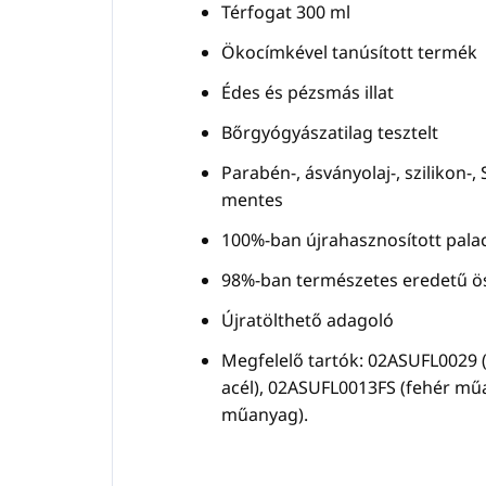
Térfogat 300 ml
Ökocímkével tanúsított termék
Édes és pézsmás illat
Bőrgyógyászatilag tesztelt
Parabén-, ásványolaj-, szilikon-,
mentes
100%-ban újrahasznosított pala
98%-ban természetes eredetű ö
Újratölthető adagoló
Megfelelő tartók: 02ASUFL0029 (
acél), 02ASUFL0013FS (fehér mű
műanyag).