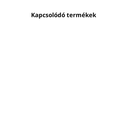
Kapcsolódó termékek
02ASUFL0029
ELÉRHETŐ
(61 DB)
FÉM tartó pumpás
FÉ
adagolóhoz ROUND
ad
300ml ezüst
300
Ft11 120
Ft
Ft9 041 ÁFA nélkül
Ft9