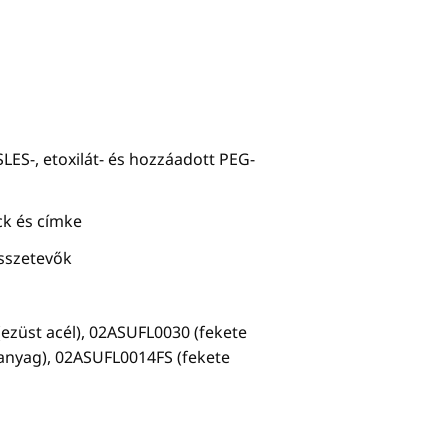
 SLES-, etoxilát- és hozzáadott PEG-
ck és címke
sszetevők
ezüst acél), 02ASUFL0030 (fekete
anyag), 02ASUFL0014FS (fekete