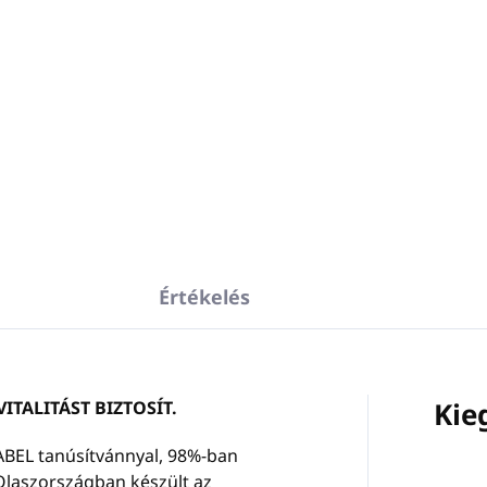
Kosárba
Kosárba
FIND YOUR ECO Tusfürdő
EK, rozsdamentes acélból
Térfogat: 5L
zült fém tartó
300 ml
98 %-ban természetes
eredetű összetevők
fogatú pumpás
Parabén-, ásványolaj-,
golóhoz.
szilikon-, SLES-, etoxilát- és
alra rögzítés csavarokkal
hozzáadott PEG-mentes
y ragasztóval történik.
Édes és pézsmás illatjegye
n:
fekete
ECOLABEL
tanúsítvány
enáll az illetéktelen
Értékelés
Olaszországban készült
ipulációnak.
Kie
VITALITÁST BIZTOSÍT.
BEL tanúsítvánnyal, 98%-ban
Olaszországban készült az