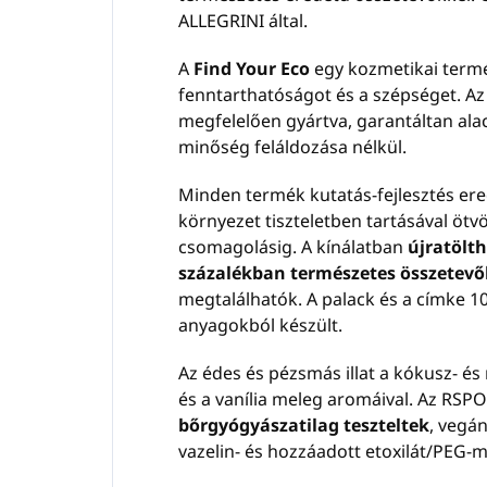
ALLEGRINI által.
A
Find Your Eco
egy kozmetikai termé
fenntarthatóságot és a szépséget. A
megfelelően gyártva, garantáltan alac
minőség feláldozása nélkül.
Minden termék kutatás-fejlesztés er
környezet tiszteletben tartásával ötvö
csomagolásig. A kínálatban
újratölt
százalékban természetes összetevő
megtalálhatók. A palack és a címke 1
anyagokból készült.
Az édes és pézsmás illat a kókusz- és 
és a vanília meleg aromáival. Az RSP
bőrgyógyászatilag teszteltek
, vegán
vazelin- és hozzáadott etoxilát/PEG-