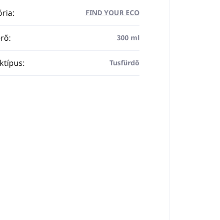
ria
:
FIND YOUR ECO
rő
:
300 ml
ktípus
:
Tusfürdő