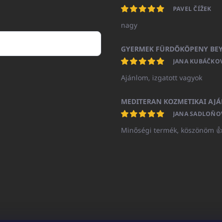
PAVEL ČÍŽEK
nagy
JANA KUBÁČKO
Ajánlom, izgatott vagyok
JANA SADLOŇO
Minőségi termék, köszönöm 