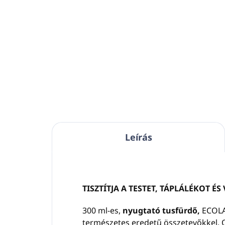
Kosárba
KEREK, rozsdamentes acélból
KER
készült fém tartó
300 ml
kés
térfogatú pumpás
tér
adagolóhoz.
ada
A falra rögzítés csavarokkal
A f
vagy ragasztóval történik.
vag
Szín:
ezüst
Szí
Ellenáll az illetéktelen
Ell
Leírás
manipulációnak.
man
TISZTÍTJA A TESTET, TÁPLÁLÉKOT ÉS 
300 ml-es,
nyugtató tusfürdő,
ECOLA
természetes eredetű összetevőkkel. 