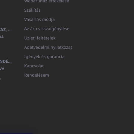
Webáruház értékelése
Szállítás
Vásárlás módja
Az áru visszaigénylése
GYERMEK FÜRDŐKÖPENY BEYAZ, FROTE FEHÉR KAPUCNIVAL (400GR)
VÁ
Üzleti feltételek
Adatvédelmi nyilatkozat
Igények és garancia
MEDITERAN KOZMETIKAI AJÁNDÉKKÉSZLET
Kapcsolat
VÁ
Rendelésem
