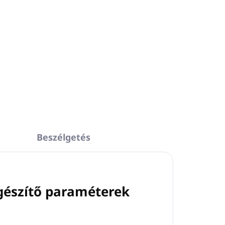
kkel
Beszélgetés
gészítő paraméterek