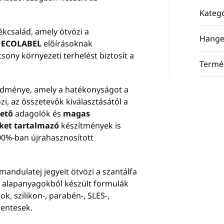
Kategó
kcsalád, amely ötvözi a
Hange
z
ECOLABEL
előírásoknak
sony környezeti terhelést biztosít a
Termé
edménye, amely a hatékonyságot a
zi, az összetevők kiválasztásától a
hető
adagolók és
magas
ket tartalmazó
készítmények is
00%-ban újrahasznosított
mandulatej jegyeit ötvözi a szantálfa
O alapanyagokból készült formulák
ok, szilikon-, parabén-, SLES-,
mentesek.