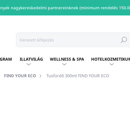
nyek nagykereskedelmi partnereinknek (minimum rendelés 150.00
Keresé
OGRAM
ILLATVILÁG
WELLNESS & SPA
HOTELKOZMETIKU
FIND YOUR ECO
Tusfürdő 300ml FIND YOUR ECO
shez
MÁRKA:
FIND YOUR ECO
Ft2 006
/ db
Ft1 631 ÁFA nélkül
Egységár:
ELÉRHETŐ
(63 DB)