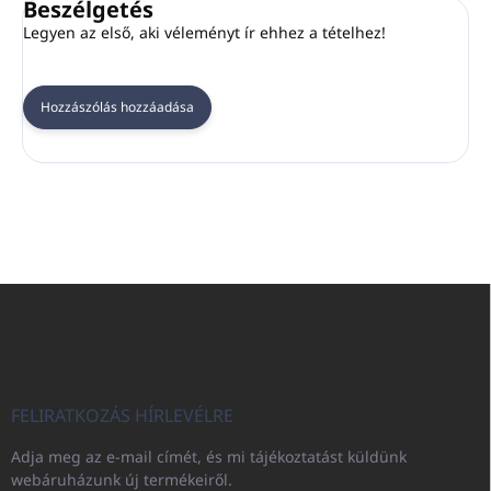
Beszélgetés
Legyen az első, aki véleményt ír ehhez a tételhez!
Hozzászólás hozzáadása
L
á
b
l
é
c
FELIRATKOZÁS HÍRLEVÉLRE
Adja meg az e-mail címét, és mi tájékoztatást küldünk
webáruházunk új termékeiről.