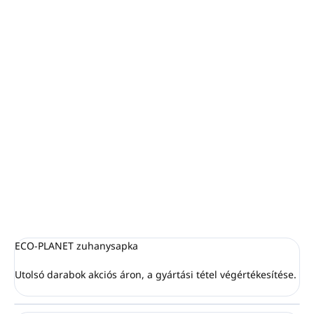
−
+
Hozzáadás a kosárhoz
Kiárusító dobozok
Világosabb árnyalatú KRAFT dobozba csomagolva
Doboz méretei:
8,9 x 5,3 x 2,8 cm (Ma x Szé x Mé)
Egy dobozban 144 darab található
RÉSZLETES INFORMÁCIÓ
KÉRDÉS
NYOMON KÖVETÉS
ECO-PLANET zuhanysapka
Utolsó darabok akciós áron, a gyártási tétel végértékesítése.