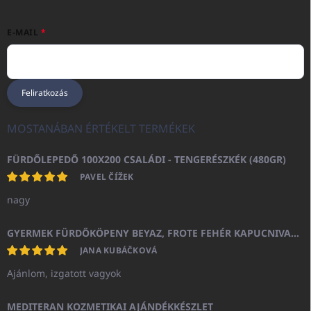
E-MAIL
Feliratkozás
MOSTANÁBAN ÉRTÉKELT TERMÉKEK
FÜRDŐLEPEDŐ 100X200 CSALÁDI - TENGERÉSZKÉK (480GR)
PAVEL ČÍŽEK
nagy
GYERMEK FÜRDŐKÖPENY BEYAZ, FROTE FEHÉR KAPUCNIVAL (400GR)
JANA KUBÁČKOVÁ
Ajánlom, izgatott vagyok
MEDITERAN KOZMETIKAI AJÁNDÉKKÉSZLET