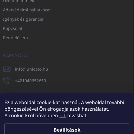
Üzleti feltételek
Adatvédelmi nyilatkozat
Igények és garancia
Kapcsolat
Rendelésem
KAPCSOLAT
info
@
unicato.hu
+421940652650
Ez a weboldal cookie-kat használ. A weboldal további
böngészésével Ön elfogadja azok használatát.
UNICATO.sk
UNICATOshop.cz
UNICATO.at
UNICATO.hu
A cookie-król bővebben
ITT
olvashat.
UNICATOshop.pl
UNICATOshop.de
Beállítások