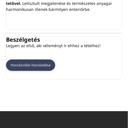
tetővel.
Letisztult megjelenése és természetes anyagai
harmonikusan illenek bármilyen enteriőrbe.
Beszélgetés
Legyen az első, aki véleményt ír ehhez a tételhez!
Hozzászólás hozzáadása
L
á
b