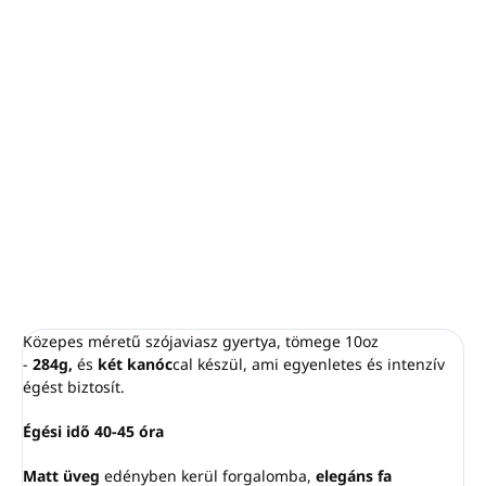
−
+
Hozzáadás a kosárhoz
A gránátalma az az illat, amely itt dominál, ugyanakkor egy
csipetnyi földes fűszeresség gazdagítja. Ez valóban a
tökéletes választás minden gyümölcsös illat kedvelőjének.
RÉSZLETES INFORMÁCIÓ
KÉRDÉS
NYOMON KÖVETÉS
Közepes méretű szójaviasz gyertya, tömege 10oz
-
284g,
és
két kanóc
cal készül, ami egyenletes és intenzív
égést biztosít.
Égési idő 40-45 óra
Matt üveg
edényben kerül forgalomba,
elegáns fa