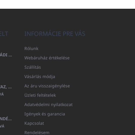
ELT
INFORMÁCIE PRE VÁS
Rólunk
FÜRDŐLEPEDŐ 100X200 CSALÁDI - TENGERÉSZKÉK (480GR)
Webáruház értékelése
Szállítás
Vásárlás módja
Az áru visszaigénylése
GYERMEK FÜRDŐKÖPENY BEYAZ, FROTE FEHÉR KAPUCNIVAL (400GR)
VÁ
Üzleti feltételek
Adatvédelmi nyilatkozat
Igények és garancia
MEDITERAN KOZMETIKAI AJÁNDÉKKÉSZLET
Kapcsolat
VÁ
Rendelésem