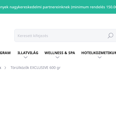
nyek nagykereskedelmi partnereinknek (minimum rendelés 150.00
Keresé
OGRAM
ILLATVILÁG
WELLNESS & SPA
HOTELKOZMETIKU
k
Törülközők EXCLUSIVE 600 gr
ÁRKA:
KIRPOGLOU
Ft585
-tól
/ db
Ft476
-tól ÁFA nélkül
Egységár:
Változat kiválasztása