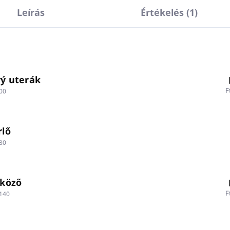
Leírás
Értékelés (1)
vý uterák
F
00
rlő
30
lköző
F
140