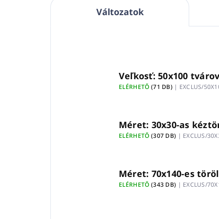
Változatok
Veľkosť: 50x100 tváro
ELÉRHETŐ
(71 DB)
| EXCLUS/50X1
Méret: 30x30-as kéztö
ELÉRHETŐ
(307 DB)
| EXCLUS/30X
Méret: 70x140-es törö
ELÉRHETŐ
(343 DB)
| EXCLUS/70X