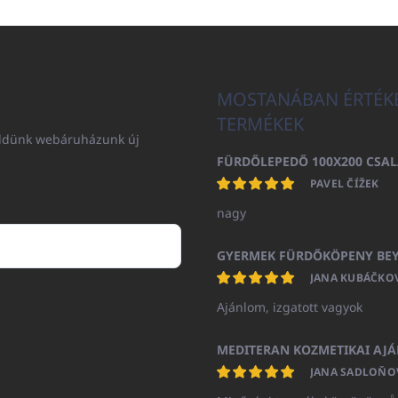
MOSTANÁBAN ÉRTÉK
TERMÉKEK
küldünk webáruházunk új
PAVEL ČÍŽEK
nagy
JANA KUBÁČKO
Ajánlom, izgatott vagyok
JANA SADLOŇO