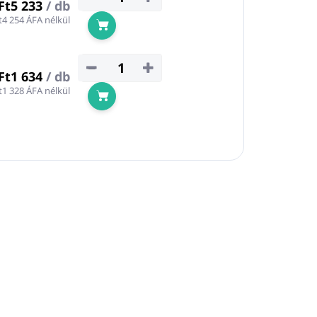
Ft5 233
/ db
t4 254 ÁFA nélkül
Kosárba
−
+
Ft1 634
/ db
t1 328 ÁFA nélkül
Kosárba