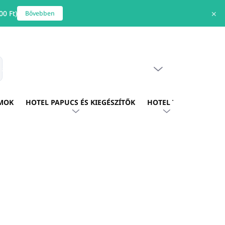
0 Ft)
✕
Bővebben
ÜRES KOSÁR
s
KOSÁR
MOK
HOTEL PAPUCS ÉS KIEGÉSZÍTŐK
HOTEL TEXTIL
HOTE