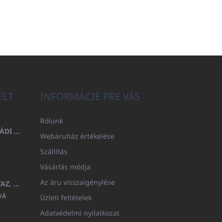
ELT
INFORMÁCIE PRE VÁS
Rólunk
FÜRDŐLEPEDŐ 100X200 CSALÁDI - TENGERÉSZKÉK (480GR)
Webáruház értékelése
Szállítás
Vásárlás módja
Az áru visszaigénylése
GYERMEK FÜRDŐKÖPENY BEYAZ, FROTE FEHÉR KAPUCNIVAL (400GR)
VÁ
Üzleti feltételek
Adatvédelmi nyilatkozat