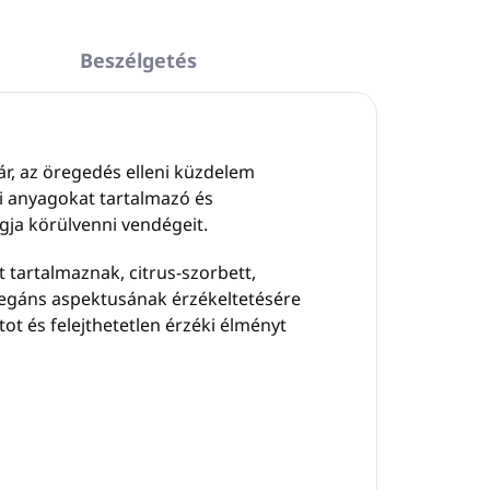
Beszélgetés
iár, az öregedés elleni küzdelem
nyi anyagokat tartalmazó és
gja körülvenni vendégeit.
t tartalmaznak, citrus-szorbett,
elegáns aspektusának érzékeltetésére
ot és felejthetetlen érzéki élményt