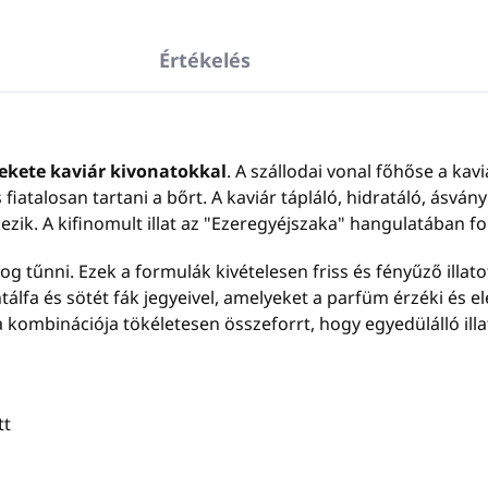
Értékelés
fekete kaviár kivonatokkal
. A szállodai vonal főhőse a kav
 fiatalosan tartani a bőrt. A kaviár tápláló, hidratáló, ásvá
zik. A kifinomult illat az "Ezeregyéjszaka" hangulatában fo
g tűnni. Ezek a formulák kivételesen friss és fényűző illato
álfa és sötét fák jegyeivel, amelyeket a parfüm érzéki és 
kombinációja tökéletesen összeforrt, hogy egyedülálló illat
tt