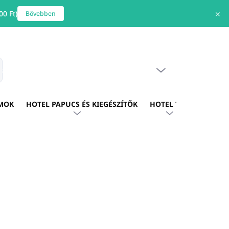
0 Ft)
✕
Bővebben
ÜRES KOSÁR
s
KOSÁR
MOK
HOTEL PAPUCS ÉS KIEGÉSZÍTŐK
HOTEL TEXTIL
HOTE