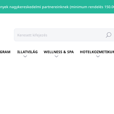
nyek nagykereskedelmi partnereinknek (minimum rendelés 150.00
Keresé
OGRAM
ILLATVILÁG
WELLNESS & SPA
HOTELKOZMETIKU
shez
MÁRKA:
ORO
Ft355
/ db
Ft289 ÁFA nélkül