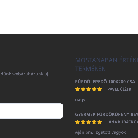
MOSTANÁBAN ÉRTÉK
TERMÉKEK
küldünk webáruházunk új
PAVEL ČÍŽEK
nagy
JANA KUBÁČKO
Ajánlom, izgatott vagyok