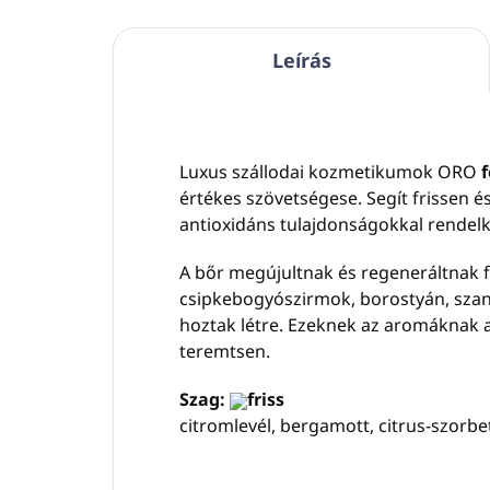
Leírás
Luxus szállodai kozmetikumok ORO
értékes szövetségese. Segít frissen és
antioxidáns tulajdonságokkal rendelke
A bőr megújultnak és regeneráltnak fo
csipkebogyószirmok, borostyán, szant
hoztak létre. Ezeknek az aromáknak a 
teremtsen.
Szag:
friss
citromlevél, bergamott, citrus-szorbe