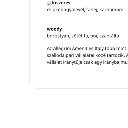
fűszeres
csipkebogyólevél, fahéj, kardamom
woody
borostyán, sötét fa, bőr, szantálfa
Az Allegrini Amenities Italy több min
szállodaipari vállalatai közé tartozi
vállalat iránytűje csak egy irányba mu