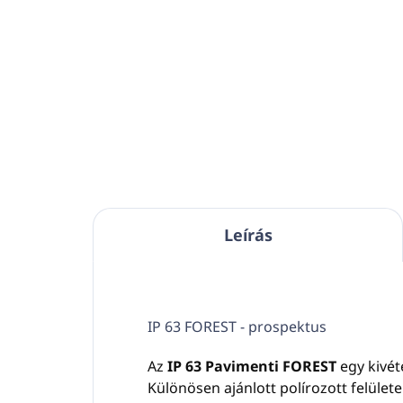
Kosárba
Automatikus keverőállomás
Pontos hígítást biztosít
egyetlen tisztítószerhez
Áramlási sebesség 14 liter
percenként
Az adagolófúvókák
0,5% -
50%
közötti beállítást tesznek
lehetővé
Leírás
IP 63 FOREST - prospektus
Az
IP 63 Pavimenti FOREST
egy kivét
Különösen ajánlott polírozott felül