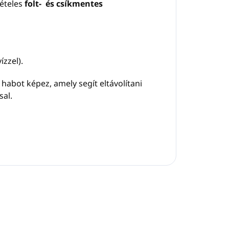
vételes
folt- és csíkmentes
ízzel).
abot képez, amely segít eltávolítani
sal.