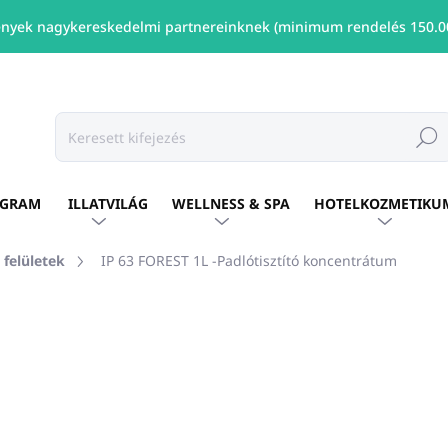
nyek nagykereskedelmi partnereinknek (minimum rendelés 150.00
Keresé
OGRAM
ILLATVILÁG
WELLNESS & SPA
HOTELKOZMETIKU
 felületek
IP 63 FOREST 1L -Padlótisztító koncentrátum
shez
MÁRKA:
ALLEGRINI ITALY
Ft1 878
/ db
Ft1 527 ÁFA nélkül
Egységár:
ELÉRHETŐ
(18 DB)