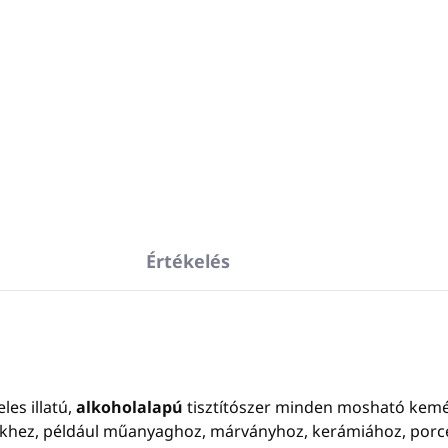
Értékelés
eles
illatú,
alkoholalapú
tisztítószer minden mosható kemény
etekhez, például műanyaghoz, márványhoz, kerámiához, por