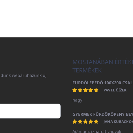
MOSTANÁBAN ÉRTÉK
TERMÉKEK
küldünk webáruházunk új
PAVEL ČÍŽEK
nagy
JANA KUBÁČKO
Ajánlom, izgatott vagyok