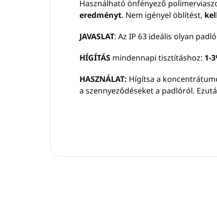
Használható önfényező polimerviaszokk
eredményt
. Nem igényel öblítést,
kel
JAVASLAT
: Az IP 63 ideális olyan pad
HÍGÍTÁS
mindennapi tisztításhoz:
1-3
HASZNÁLAT:
Hígítsa a koncentrátumot
a szennyeződéseket a padlóról. Ezutá