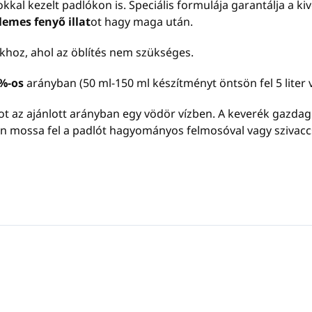
al kezelt padlókon is. Speciális formulája garantálja a ki
lemes fenyő illat
ot hagy maga után.
lókhoz, ahol az öblítés nem szükséges.
%-os
arányban (50 ml-150 ml készítményt öntsön fel 5 liter v
 az ajánlott arányban egy vödör vízben. A keverék gazdag h
n mossa fel a padlót hagyományos felmosóval vagy szivacc