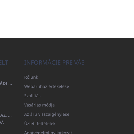
ELT
INFORMÁCIE PRE VÁS
Rólunk
FÜRDŐLEPEDŐ 100X200 CSALÁDI - TENGERÉSZKÉK (480GR)
Webáruház értékelése
Szállítás
Vásárlás módja
Az áru visszaigénylése
GYERMEK FÜRDŐKÖPENY BEYAZ, FROTE FEHÉR KAPUCNIVAL (400GR)
VÁ
Üzleti feltételek
Adatvédelmi nyilatkozat