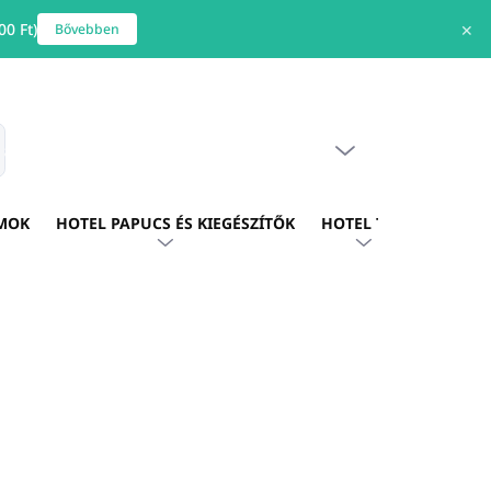
0 Ft)
✕
Bővebben
ÜRES KOSÁR
s
KOSÁR
MOK
HOTEL PAPUCS ÉS KIEGÉSZÍTŐK
HOTEL TEXTIL
HOTE