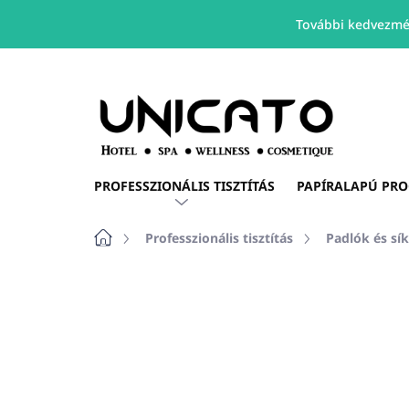
További kedvezmé
Ugrás
a
fő
tartalomhoz
PROFESSZIONÁLIS TISZTÍTÁS
PAPÍRALAPÚ PR
Kezdőlap
Professzionális tisztítás
Padlók és sík
Nincs értékelés
Ugrás az értékelé