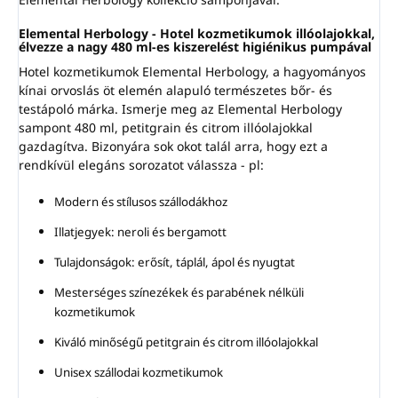
Elemental Herbology - Hotel kozmetikumok illóolajokkal,
élvezze a nagy 480 ml-es kiszerelést higiénikus pumpával
Hotel kozmetikumok Elemental Herbology, a hagyományos
kínai orvoslás öt elemén alapuló természetes bőr- és
testápoló márka. Ismerje meg az Elemental Herbology
sampont 480 ml, petitgrain és citrom illóolajokkal
gazdagítva. Bizonyára sok okot talál arra, hogy ezt a
rendkívül elegáns sorozatot válassza - pl:
Modern és stílusos szállodákhoz
Illatjegyek: neroli és bergamott
Tulajdonságok: erősít, táplál, ápol és nyugtat
Mesterséges színezékek és parabének nélküli
kozmetikumok
Kiváló minőségű petitgrain és citrom illóolajokkal
Unisex szállodai kozmetikumok