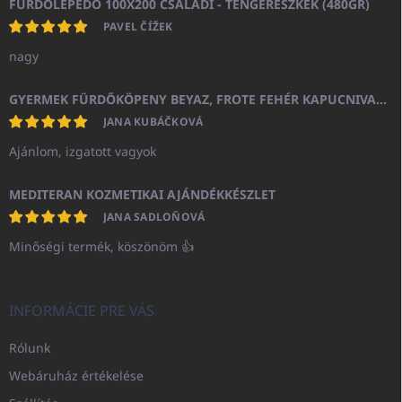
FÜRDŐLEPEDŐ 100X200 CSALÁDI - TENGERÉSZKÉK (480GR)
PAVEL ČÍŽEK
nagy
GYERMEK FÜRDŐKÖPENY BEYAZ, FROTE FEHÉR KAPUCNIVAL (400GR)
JANA KUBÁČKOVÁ
Ajánlom, izgatott vagyok
MEDITERAN KOZMETIKAI AJÁNDÉKKÉSZLET
JANA SADLOŇOVÁ
Minőségi termék, köszönöm 👍
INFORMÁCIE PRE VÁS
Rólunk
Webáruház értékelése