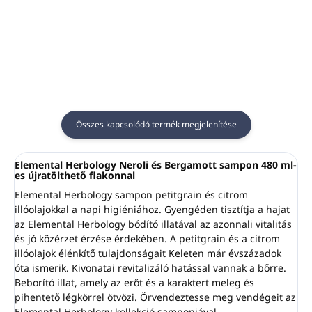
pumpás adagolókhoz.
380 ml-es és 480 ml-es
Illeszkedik a 380 ml-es
pumpás adagolókhoz
és 480 ml-es pumpás
használható
Szín:
fekete
adagolókhoz.
Anyaga:
rozsdamentes
acél
A szerelőkészlet tartalma:
Összes kapcsolódó termék megjelenítése
2 db rozsdamentes acél
csavar és tiplik, sablon, 1
db csavarkulcs, 1 db
Elemental Herbology Neroli és Bergamott sampon 480 ml-
es újratölthető flakonnal
ragasztószalag
Elemental Herbology sampon petitgrain és citrom
illóolajokkal a napi higiéniához. Gyengéden tisztítja a hajat
az Elemental Herbology bódító illatával az azonnali vitalitás
és jó közérzet érzése érdekében. A petitgrain és a citrom
illóolajok élénkítő tulajdonságait Keleten már évszázadok
óta ismerik. Kivonatai revitalizáló hatással vannak a bőrre.
Beborító illat, amely az erőt és a karaktert meleg és
pihentető légkörrel ötvözi. Örvendeztesse meg vendégeit az
Elemental Herbology kollekció samponjával.