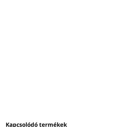
−
+
Hozzáadás a kosárhoz
Petitgrain és citrom illóolajokkal gazdagítva.
Neroli és bergamott.
Újratölthető adagoló.
Minden csomagolás 100%-ban
újrahasznosítható, nem kerül hulladék a
szemétlerakóba.
Olaszországban készült és csomagolt.
Méretek: 6 x 6 x 20 cm
RÉSZLETES INFORMÁCIÓ
KÉRDÉS
NYOMON KÖVETÉS
Kapcsolódó termékek