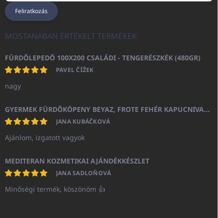
Feliratkozás
MOSTANÁBAN ÉRTÉKELT TERMÉKEK
FÜRDŐLEPEDŐ 100X200 CSALÁDI - TENGERÉSZKÉK (480GR)
PAVEL ČÍŽEK
nagy
GYERMEK FÜRDŐKÖPENY BEYAZ, FROTE FEHÉR KAPUCNIVAL (400GR)
JANA KUBÁČKOVÁ
Ajánlom, izgatott vagyok
MEDITERAN KOZMETIKAI AJÁNDÉKKÉSZLET
JANA SADLOŇOVÁ
Minőségi termék, köszönöm 👍