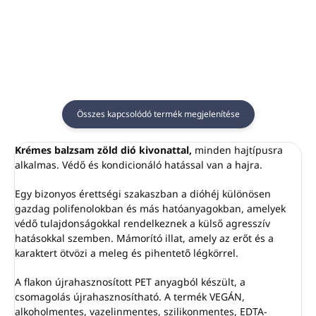
380 ml-es és 480 ml-es
Illeszkedik a 380 ml-es
pumpás adagolókhoz
és 480 ml-es pumpás
használható
adagolókhoz.
Szín:
matt króm
Anyaga:
rozsdamentes
acél
A szerelőkészlet tartalma:
Összes kapcsolódó termék megjelenítése
2 db rozsdamentes acél
csavar és tiplik, sablon, 1
Krémes balzsam zöld dió kivonattal,
minden hajtípusra
db csavarkulcs, 1 db
alkalmas. Védő és kondicionáló hatással van a hajra.
ragasztószalag
Egy bizonyos érettségi szakaszban a dióhéj különösen
gazdag polifenolokban és más hatóanyagokban, amelyek
védő tulajdonságokkal rendelkeznek a külső agresszív
hatásokkal szemben. Mámorító illat, amely az erőt és a
karaktert ötvözi a meleg és pihentető légkörrel.
A flakon újrahasznosított PET anyagból készült, a
csomagolás újrahasznosítható. A termék VEGÁN,
alkoholmentes, vazelinmentes, szilikonmentes, EDTA-