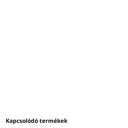
−
+
Hozzáadás a kosárhoz
Hajbalzsam zöld dió kivonattal PRIJA (pumpás adagoló)
Űrtartalom:
380 ml
Alkoholmentes, vazelinmentes, szilikonmentes, EDTA
mentes, BHT mentes.
Nikkelre tesztelve.
VEGÁN termék
Ez a kozmetikai termék 100%-ban
Olaszországban
készült
RÉSZLETES INFORMÁCIÓ
KÉRDÉS
NYOMON KÖVETÉS
Kapcsolódó termékek