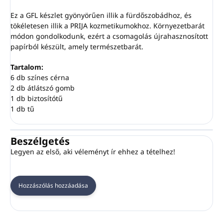
Ez a GFL készlet gyönyörűen illik a fürdőszobádhoz, és
tökéletesen illik a PRIJA kozmetikumokhoz. Környezetbarát
módon gondolkodunk, ezért a csomagolás újrahasznosított
papírból készült, amely természetbarát.
Tartalom:
6 db színes cérna
2 db átlátszó gomb
1 db biztosítótű
1 db tű
Beszélgetés
Legyen az első, aki véleményt ír ehhez a tételhez!
Hozzászólás hozzáadása