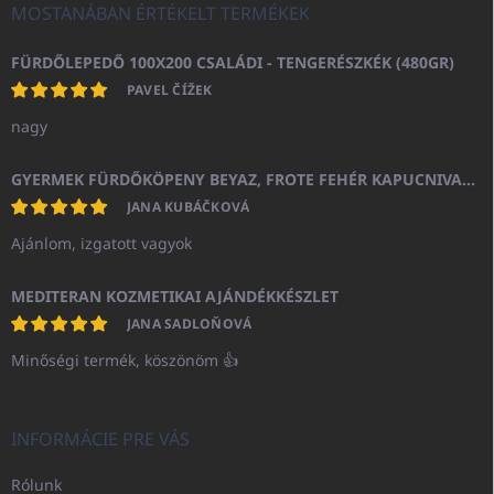
MOSTANÁBAN ÉRTÉKELT TERMÉKEK
FÜRDŐLEPEDŐ 100X200 CSALÁDI - TENGERÉSZKÉK (480GR)
PAVEL ČÍŽEK
nagy
GYERMEK FÜRDŐKÖPENY BEYAZ, FROTE FEHÉR KAPUCNIVAL (400GR)
JANA KUBÁČKOVÁ
Ajánlom, izgatott vagyok
MEDITERAN KOZMETIKAI AJÁNDÉKKÉSZLET
JANA SADLOŇOVÁ
Minőségi termék, köszönöm 👍
INFORMÁCIE PRE VÁS
Rólunk