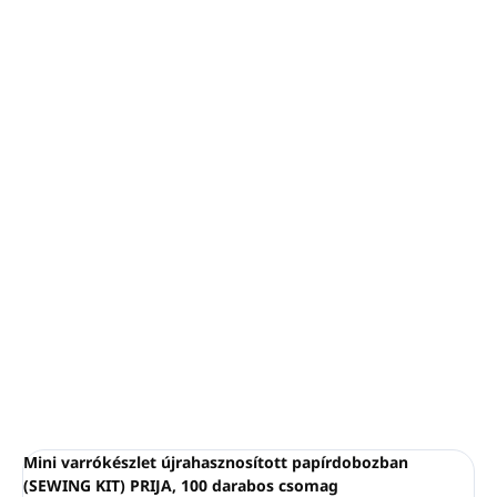
ELÉRHETŐ
(8 CSOMAG)
−
+
Hozzáadás a kosárhoz
Mini varrókészlet (SEWING KIT) ELFOGADVA
100 %-ban újrahasznosított papírdobozban
A csomag tartalma: 100 darab
Méretek: 5,4 x 6,7 x 0,5 cm
Tartalom: 6 db színes cérna, 2 db átlátszó gomb, 1 db
biztosítótű, 1 db tű
RÉSZLETES INFORMÁCIÓ
KÉRDÉS
NYOMON KÖVETÉS
Mini varrókészlet újrahasznosított papírdobozban
(SEWING KIT) PRIJA, 100 darabos csomag