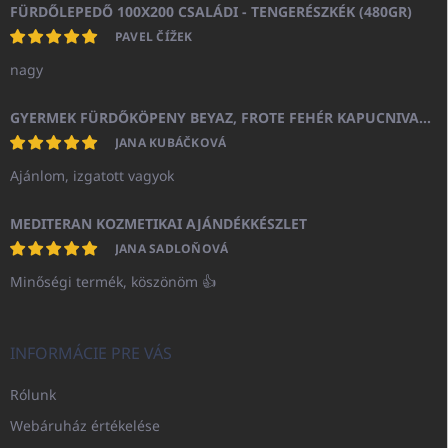
FÜRDŐLEPEDŐ 100X200 CSALÁDI - TENGERÉSZKÉK (480GR)
PAVEL ČÍŽEK
nagy
GYERMEK FÜRDŐKÖPENY BEYAZ, FROTE FEHÉR KAPUCNIVAL (400GR)
JANA KUBÁČKOVÁ
Ajánlom, izgatott vagyok
MEDITERAN KOZMETIKAI AJÁNDÉKKÉSZLET
JANA SADLOŇOVÁ
Minőségi termék, köszönöm 👍
INFORMÁCIE PRE VÁS
Rólunk
Webáruház értékelése