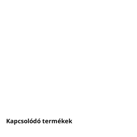
−
+
Hozzáadás a kosárhoz
Balzsam zölddió kivonattal PRIJA (pumpás adagoló)
Űrtartalom:
100ml
Alkoholmentes, vazelinmentes, szilikonmentes, EDTA-
mentes, BHT-mentes
Bőrgyógyászatilag tesztelt, nikkelre tesztelt
VEGÁN termék
Ez a kozmetikai termék 100%-ban
Olaszországban
készült
RÉSZLETES INFORMÁCIÓ
KÉRDÉS
NYOMON KÖVETÉS
Kapcsolódó termékek