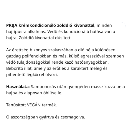
szilikonmentes, EDTA-mentes,
BHT-mentes
Nikkeltesztelt
VEGÁN
PRIJA krémkondicionáló zölddió kivonattal
, minden
Ez a kozmetikai termék 100%-
hajtípusra alkalmas. Védő és kondicionáló hatása van a
ban Olaszországban készült
hajra. Zölddió kivonattal dúsított.
Az érettség bizonyos szakaszában a dió héja különösen
gazdag polifenolokban és más, külső agresszióval szemben
védő tulajdonságokkal rendelkező hatóanyagokban.
Beborító illat, amely az erőt és a karaktert meleg és
pihentető légkörrel ötvözi.
Használata:
Samponozás után gyengéden masszírozza be a
hajba és alaposan öblítse le.
Tanúsított VEGÁN termék.
Olaszországban gyártva és csomagolva.