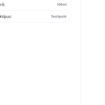
rő
:
100ml
ktípus
:
Testápoló