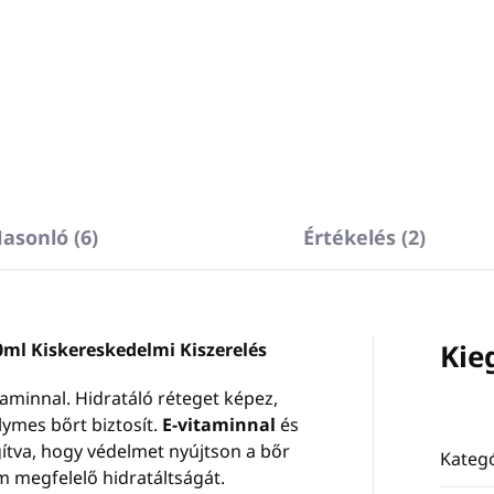
asonló (6)
Értékelés (2)
Kie
0ml Kiskereskedelmi Kiszerelés
taminnal. Hidratáló réteget képez,
ymes bőrt biztosít.
E-vitaminnal
és
tva, hogy védelmet nyújtson a bőr
Kategó
m megfelelő hidratáltságát.