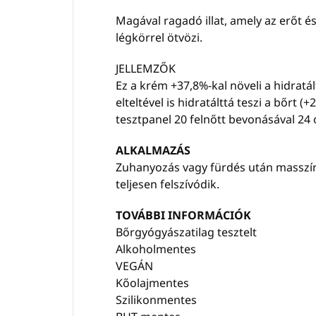
Magával ragadó illat, amely az erőt é
légkörrel ötvözi.
JELLEMZŐK
Ez a krém +37,8%-kal növeli a hidratá
elteltével is hidratálttá teszi a bőrt 
tesztpanel 20 felnőtt bevonásával 24 
ALKALMAZÁS
Zuhanyozás vagy fürdés után masszír
teljesen felszívódik.
TOVÁBBI INFORMÁCIÓK
Bőrgyógyászatilag tesztelt
Alkoholmentes
VEGÁN
Kőolajmentes
Szilikonmentes