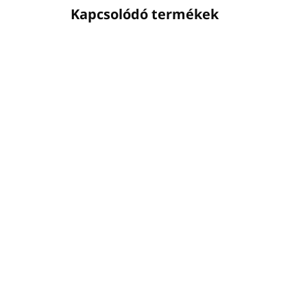
Kapcsolódó termékek
TB5LBLPR
ELÉRHETŐ
(32 DB)
Testápoló PRIJA 5L tartály
Ft21 050
Ft17 114 ÁFA nélkül
Kosárba