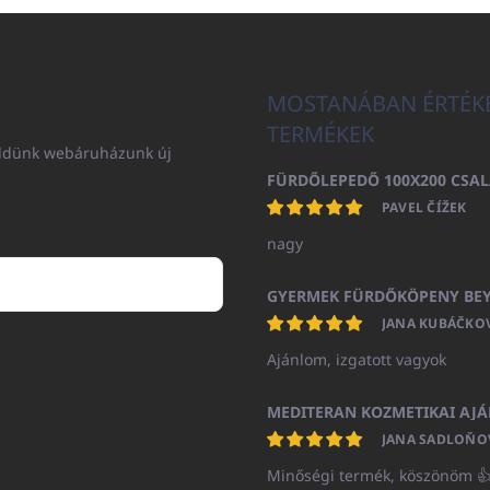
MOSTANÁBAN ÉRTÉK
TERMÉKEK
küldünk webáruházunk új
PAVEL ČÍŽEK
nagy
JANA KUBÁČKO
Ajánlom, izgatott vagyok
JANA SADLOŇO
Minőségi termék, köszönöm 