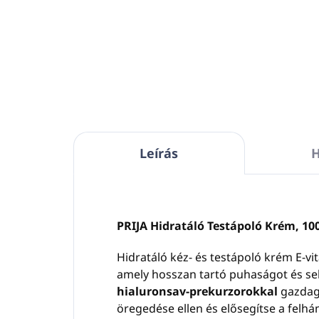
Bőrgyógyászatilag tesztelt
Térfogat: 5L
Alkoholmentes,
petrolátmentes,
szilikonmentes, EDTA-mentes,
BHT-mentes, BHT mentes
Nikkelre tesztelve
VEGÁN
Leírás
H
Ez a kozmetikai termék 100%-
ban Olaszországban készült
PRIJA Hidratáló Testápoló Krém, 10
Hidratáló kéz- és testápoló krém E-vi
amely hosszan tartó puhaságot és sel
hialuronsav-prekurzorokkal
gazdagí
öregedése ellen és elősegítse a felhá