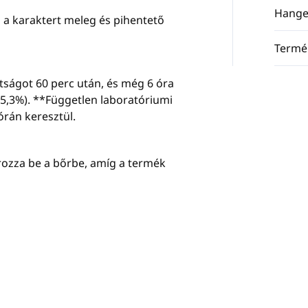
Hange
s a karaktert meleg és pihentető
Termé
ltságot 60 perc után, és még 6 óra
(+25,3%). **Független laboratóriumi
órán keresztül.
ozza be a bőrbe, amíg a termék