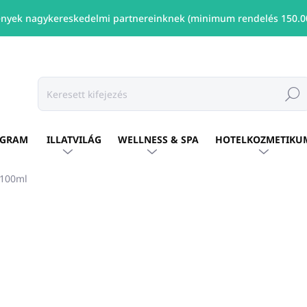
nyek nagykereskedelmi partnereinknek (minimum rendelés 150.00
Keresé
OGRAM
ILLATVILÁG
WELLNESS & SPA
HOTELKOZMETIKU
 100ml
ÁRKA:
PRIJA
Ft1 122
/ db
Ft912 ÁFA nélkül
Egységár:
ELÉRHETŐ
(110 DB)