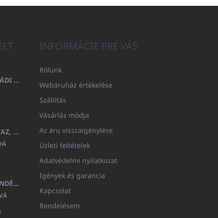
ELT
INFORMÁCIE PRE VÁS
Rólunk
FÜRDŐLEPEDŐ 100X200 CSALÁDI - TENGERÉSZKÉK (480GR)
Webáruház értékelése
Szállítás
Vásárlás módja
Az áru visszaigénylése
GYERMEK FÜRDŐKÖPENY BEYAZ, FROTE FEHÉR KAPUCNIVAL (400GR)
VÁ
Üzleti feltételek
Adatvédelmi nyilatkozat
Igények és garancia
MEDITERAN KOZMETIKAI AJÁNDÉKKÉSZLET
Kapcsolat
VÁ
Rendelésem
