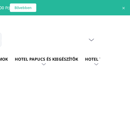
0 Ft)
✕
Bővebben
ÜRES KOSÁR
s
KOSÁR
MOK
HOTEL PAPUCS ÉS KIEGÉSZÍTŐK
HOTEL TEXTIL
HOTE