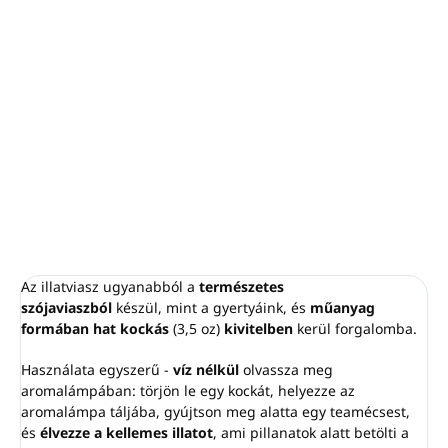
−
+
Hozzáadás a kosárhoz
A "Nyári csokor" illatunk kellemesen friss virágok
harmonikus kombinációja, amely lágy, virágos aromájával
betölti és felvidítja otthonod légkörét.
RÉSZLETES INFORMÁCIÓ
KÉRDÉS
NYOMON KÖVETÉS
Az illatviasz ugyanabból a
természetes
szójaviaszból
készül, mint a gyertyáink, és
műanyag
formában hat kockás
(3,5 oz)
kivitelben
kerül forgalomba.
Használata egyszerű -
víz nélkül
olvassza meg
aromalámpában: törjön le egy kockát, helyezze az
aromalámpa táljába, gyújtson meg alatta egy teamécsest,
és
élvezze a kellemes illatot
, ami pillanatok alatt betölti a