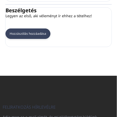
Beszélgetés
Legyen az első, aki véleményt ír ehhez a tételhez!
Hozzászólás hozzáadása
L
á
b
l
é
c
FELIRATKOZÁS HÍRLEVÉLRE
Adja meg az e-mail címét, és mi tájékoztatást küldünk