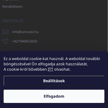
Rendelésem
KAPCSOLAT
info
@
unicato.hu
+421940652650
Ez a weboldal cookie-kat használ. A weboldal további
böngészésével Ön elfogadja azok használatát.
UNICATO.sk
UNICATOshop.cz
UNICATO.at
UNICATO.hu
A cookie-król bővebben
ITT
olvashat.
UNICATOshop.pl
UNICATOshop.de
Beállítások
Copyright 2026
UNICATO.hu
. Minden jog fenntartva.
Süti beállítások
szerkesztése
Elfogadom
További kedvezmények nagykereskedelmi partnereinknek (minimum
rendelés 150.000 Ft)
✕
Shoptet készítette
Bővebben