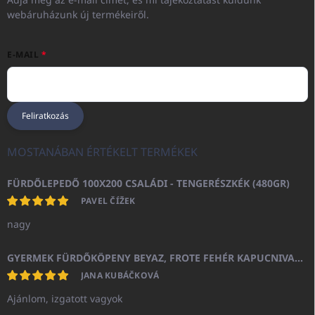
webáruházunk új termékeiről.
E-MAIL
Feliratkozás
MOSTANÁBAN ÉRTÉKELT TERMÉKEK
FÜRDŐLEPEDŐ 100X200 CSALÁDI - TENGERÉSZKÉK (480GR)
PAVEL ČÍŽEK
nagy
GYERMEK FÜRDŐKÖPENY BEYAZ, FROTE FEHÉR KAPUCNIVAL (400GR)
JANA KUBÁČKOVÁ
Ajánlom, izgatott vagyok